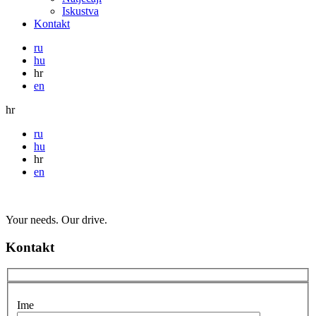
Iskustva
Kontakt
ru
hu
hr
en
hr
ru
hu
hr
en
Your needs. Our drive.
Kontakt
Ime