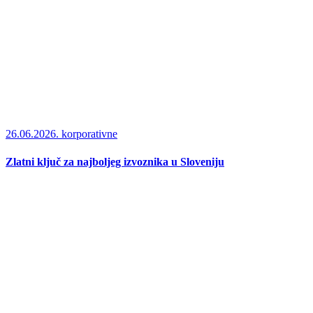
26.06.2026.
korporativne
Zlatni ključ za najboljeg izvoznika u Sloveniju