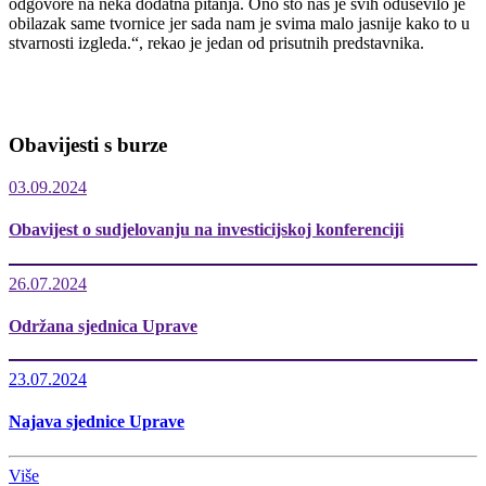
odgovore na neka dodatna pitanja. Ono što nas je svih oduševilo je
obilazak same tvornice jer sada nam je svima malo jasnije kako to u
stvarnosti izgleda.“, rekao je jedan od prisutnih predstavnika.
Obavijesti s burze
03.09.2024
Obavijest o sudjelovanju na investicijskoj konferenciji
26.07.2024
Održana sjednica Uprave
23.07.2024
Najava sjednice Uprave
Više