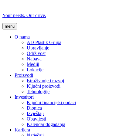
Your needs. Our drive.
menu
O nama
AD Plastik Grupa
Upravljanje
Održivost
Nabava
Mediji
Lokacije
Proizvodi
Istraživanje i razvoj
Ključni proizvodi
Tehnologije
Investitori
Ključni financijski podaci
Dionica
Izvještaji
Obavijesti
Kalendar događanja
Karijera
Natječaji