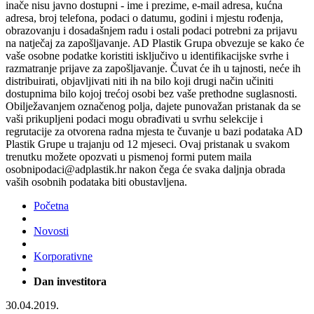
inače nisu javno dostupni - ime i prezime, e-mail adresa, kućna
adresa, broj telefona, podaci o datumu, godini i mjestu rođenja,
obrazovanju i dosadašnjem radu i ostali podaci potrebni za prijavu
na natječaj za zapošljavanje. AD Plastik Grupa obvezuje se kako će
vaše osobne podatke koristiti isključivo u identifikacijske svrhe i
razmatranje prijave za zapošljavanje. Čuvat će ih u tajnosti, neće ih
distribuirati, objavljivati niti ih na bilo koji drugi način učiniti
dostupnima bilo kojoj trećoj osobi bez vaše prethodne suglasnosti.
Obilježavanjem označenog polja, dajete punovažan pristanak da se
vaši prikupljeni podaci mogu obrađivati u svrhu selekcije i
regrutacije za otvorena radna mjesta te čuvanje u bazi podataka AD
Plastik Grupe u trajanju od 12 mjeseci. Ovaj pristanak u svakom
trenutku možete opozvati u pismenoj formi putem maila
osobnipodaci@adplastik.hr nakon čega će svaka daljnja obrada
vaših osobnih podataka biti obustavljena.
Početna
Novosti
Korporativne
Dan investitora
30.04.2019.