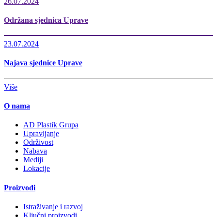
26.07.2024
Održana sjednica Uprave
23.07.2024
Najava sjednice Uprave
Više
O nama
AD Plastik Grupa
Upravljanje
Održivost
Nabava
Mediji
Lokacije
Proizvodi
Istraživanje i razvoj
Ključni proizvodi