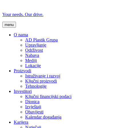
Your needs. Our drive.
menu
O nama
AD Plastik Grupa
Upravljanje
Održivost
Nabava
Mediji
Lokacije
Proizvodi
Istraživanje i razvoj
Ključni proizvodi
Tehnologije
Investitori
Ključni financijski podaci
Dionica
Izvještaji
Obavijesti
Kalendar događanja
Karijera
Natječaji