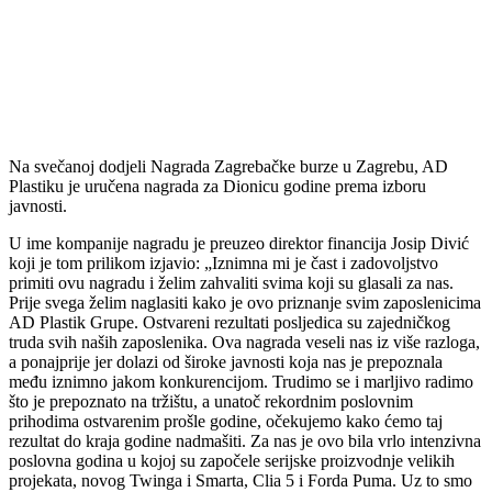
Na svečanoj dodjeli Nagrada Zagrebačke burze u Zagrebu, AD
Plastiku je uručena nagrada za Dionicu godine prema izboru
javnosti.
U ime kompanije nagradu je preuzeo direktor financija Josip Divić
koji je tom prilikom izjavio: „Iznimna mi je čast i zadovoljstvo
primiti ovu nagradu i želim zahvaliti svima koji su glasali za nas.
Prije svega želim naglasiti kako je ovo priznanje svim zaposlenicima
AD Plastik Grupe. Ostvareni rezultati posljedica su zajedničkog
truda svih naših zaposlenika. Ova nagrada veseli nas iz više razloga,
a ponajprije jer dolazi od široke javnosti koja nas je prepoznala
među iznimno jakom konkurencijom. Trudimo se i marljivo radimo
što je prepoznato na tržištu, a unatoč rekordnim poslovnim
prihodima ostvarenim prošle godine, očekujemo kako ćemo taj
rezultat do kraja godine nadmašiti. Za nas je ovo bila vrlo intenzivna
poslovna godina u kojoj su započele serijske proizvodnje velikih
projekata, novog Twinga i Smarta, Clia 5 i Forda Puma. Uz to smo