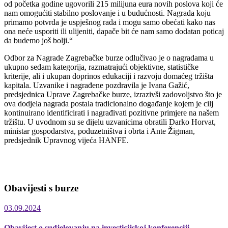
od početka godine ugovorili 215 milijuna eura novih poslova koji će
nam omogućiti stabilno poslovanje i u budućnosti. Nagrada koju
primamo potvrda je uspješnog rada i mogu samo obećati kako nas
ona neće usporiti ili ulijeniti, dapače bit će nam samo dodatan poticaj
da budemo još bolji.“
Odbor za Nagrade Zagrebačke burze odlučivao je o nagradama u
ukupno sedam kategorija, razmatrajući objektivne, statističke
kriterije, ali i ukupan doprinos edukaciji i razvoju domaćeg tržišta
kapitala. Uzvanike i nagrađene pozdravila je Ivana Gažić,
predsjednica Uprave Zagrebačke burze, izrazivši zadovoljstvo što je
ova dodjela nagrada postala tradicionalno događanje kojem je cilj
kontinuirano identificirati i nagrađivati pozitivne primjere na našem
tržištu. U uvodnom su se dijelu uzvanicima obratili Darko Horvat,
ministar gospodarstva, poduzetništva i obrta i Ante Žigman,
predsjednik Upravnog vijeća HANFE.
Obavijesti s burze
03.09.2024
Obavijest o sudjelovanju na investicijskoj konferenciji