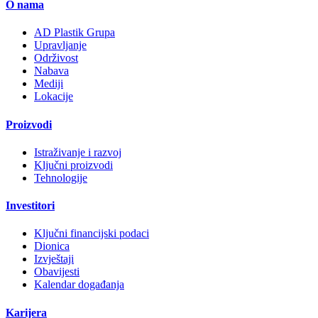
O nama
AD Plastik Grupa
Upravljanje
Održivost
Nabava
Mediji
Lokacije
Proizvodi
Istraživanje i razvoj
Ključni proizvodi
Tehnologije
Investitori
Ključni financijski podaci
Dionica
Izvještaji
Obavijesti
Kalendar događanja
Karijera