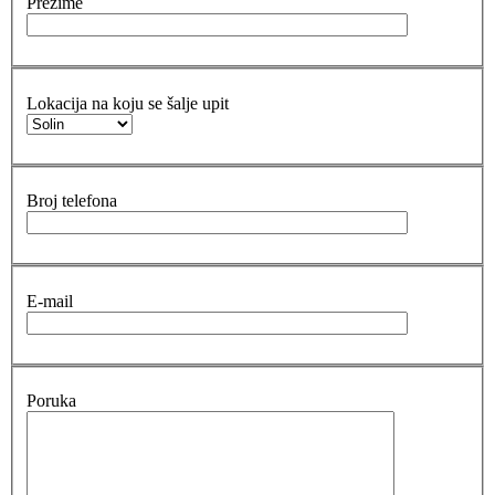
Prezime
Lokacija na koju se šalje upit
Broj telefona
E-mail
Poruka