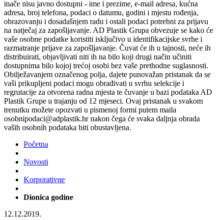
inače nisu javno dostupni - ime i prezime, e-mail adresa, kućna
adresa, broj telefona, podaci o datumu, godini i mjestu rođenja,
obrazovanju i dosadašnjem radu i ostali podaci potrebni za prijavu
na natječaj za zapošljavanje. AD Plastik Grupa obvezuje se kako će
vaše osobne podatke koristiti isključivo u identifikacijske svrhe i
razmatranje prijave za zapošljavanje. Čuvat će ih u tajnosti, neće ih
distribuirati, objavljivati niti ih na bilo koji drugi način učiniti
dostupnima bilo kojoj trećoj osobi bez vaše prethodne suglasnosti.
Obilježavanjem označenog polja, dajete punovažan pristanak da se
vaši prikupljeni podaci mogu obrađivati u svrhu selekcije i
regrutacije za otvorena radna mjesta te čuvanje u bazi podataka AD
Plastik Grupe u trajanju od 12 mjeseci. Ovaj pristanak u svakom
trenutku možete opozvati u pismenoj formi putem maila
osobnipodaci@adplastik.hr nakon čega će svaka daljnja obrada
vaših osobnih podataka biti obustavljena.
Početna
Novosti
Korporativne
Dionica godine
12.12.2019.