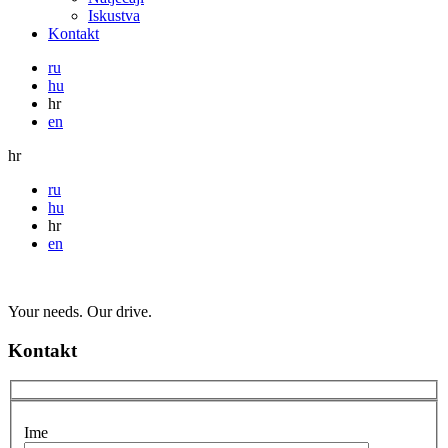
Iskustva
Kontakt
ru
hu
hr
en
hr
ru
hu
hr
en
Your needs. Our drive.
Kontakt
Ime