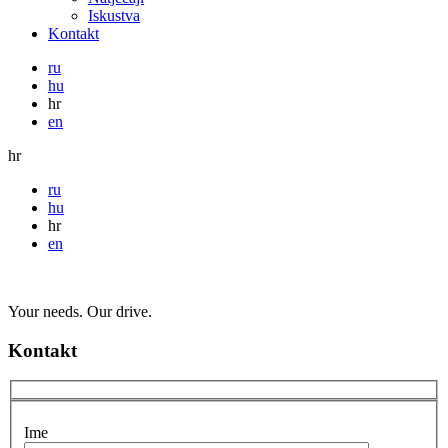
Iskustva
Kontakt
ru
hu
hr
en
hr
ru
hu
hr
en
Your needs. Our drive.
Kontakt
Ime