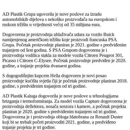
AD Plastik Grupa ugovorila je nove poslove za izradu
automobilskih dijelova s nekoliko proizvođača na europskom i
ruskom tržištu u vrijednosti većoj od 35 milijuna eura.
Dogovorena je proizvodnja ublaživača udara za vozilo Buick
namijenjenog američkom tržištu koje proizvodi francuska PSA
Grupa. Početak proizvodnje planiran je 2021. godine s predviđenim
trajanjem od šest godina. S PSA Grupom dogovorena je i
proizvodnja vodilica stakla za modele vozila Citroen Peugeot 301,
Picasso i Citroen C-Elysee. Početak proizvodnje predviđen je 2020.
godine, a trajanje projekta dvanaest godina.
S dugogodišnjim kupcem Hella dogovoren je novi posao
proizvodnje kućišta svjetla čiji je početak proizvodnje planiran 2018.
godine, s predviđenim trajanjem od tri godine.
AD Plastik Kaluga dogovorila je nove poslove u tehnologijama
brizganja i termoformiranja. Za model vozila Capture dogovorena je
proizvodnja deflektora, nosača senzora i kamere, a početak projekta
planiran je 2020. godine s predviđenim trajanjem od tri godine.
Dogovorena je i proizvodnja obloga blatobrana za Renault Duster
koji bi se trebali početi proizvoditi 2021. godine, a predviđeno
trajanje projekta je tri godine.