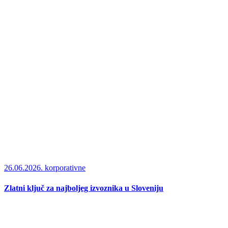
26.06.2026.
korporativne
Zlatni ključ za najboljeg izvoznika u Sloveniju