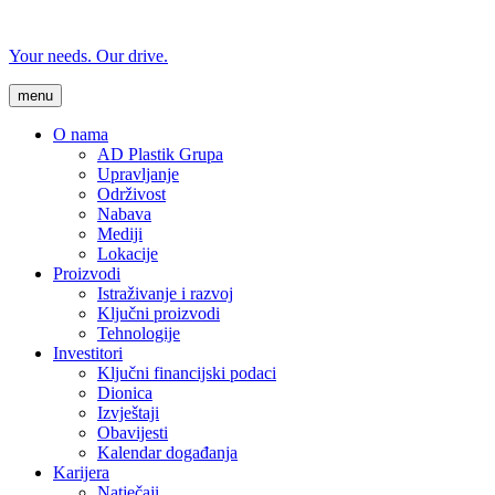
Your needs. Our drive.
menu
O nama
AD Plastik Grupa
Upravljanje
Održivost
Nabava
Mediji
Lokacije
Proizvodi
Istraživanje i razvoj
Ključni proizvodi
Tehnologije
Investitori
Ključni financijski podaci
Dionica
Izvještaji
Obavijesti
Kalendar događanja
Karijera
Natječaji