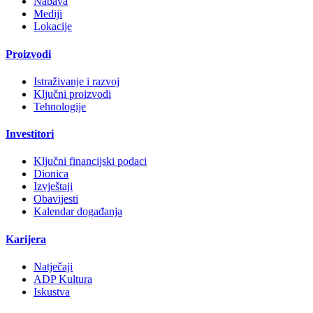
Nabava
Mediji
Lokacije
Proizvodi
Istraživanje i razvoj
Ključni proizvodi
Tehnologije
Investitori
Ključni financijski podaci
Dionica
Izvještaji
Obavijesti
Kalendar događanja
Karijera
Natječaji
ADP Kultura
Iskustva