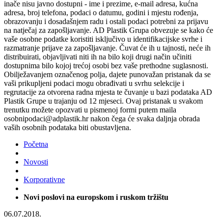
inače nisu javno dostupni - ime i prezime, e-mail adresa, kućna
adresa, broj telefona, podaci o datumu, godini i mjestu rođenja,
obrazovanju i dosadašnjem radu i ostali podaci potrebni za prijavu
na natječaj za zapošljavanje. AD Plastik Grupa obvezuje se kako će
vaše osobne podatke koristiti isključivo u identifikacijske svrhe i
razmatranje prijave za zapošljavanje. Čuvat će ih u tajnosti, neće ih
distribuirati, objavljivati niti ih na bilo koji drugi način učiniti
dostupnima bilo kojoj trećoj osobi bez vaše prethodne suglasnosti.
Obilježavanjem označenog polja, dajete punovažan pristanak da se
vaši prikupljeni podaci mogu obrađivati u svrhu selekcije i
regrutacije za otvorena radna mjesta te čuvanje u bazi podataka AD
Plastik Grupe u trajanju od 12 mjeseci. Ovaj pristanak u svakom
trenutku možete opozvati u pismenoj formi putem maila
osobnipodaci@adplastik.hr nakon čega će svaka daljnja obrada
vaših osobnih podataka biti obustavljena.
Početna
Novosti
Korporativne
Novi poslovi na europskom i ruskom tržištu
06.07.2018.