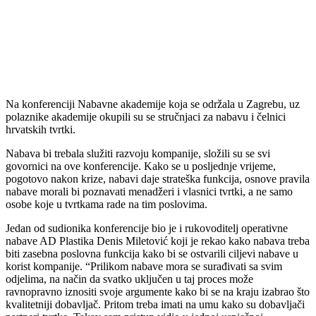
Na konferenciji Nabavne akademije koja se održala u Zagrebu, uz
polaznike akademije okupili su se stručnjaci za nabavu i čelnici
hrvatskih tvrtki.
Nabava bi trebala služiti razvoju kompanije, složili su se svi
govornici na ove konferencije. Kako se u posljednje vrijeme,
pogotovo nakon krize, nabavi daje strateška funkcija, osnove pravila
nabave morali bi poznavati menadžeri i vlasnici tvrtki, a ne samo
osobe koje u tvrtkama rade na tim poslovima.
Jedan od sudionika konferencije bio je i rukovoditelj operativne
nabave AD Plastika Denis Miletović koji je rekao kako nabava treba
biti zasebna poslovna funkcija kako bi se ostvarili ciljevi nabave u
korist kompanije. “Prilikom nabave mora se surađivati sa svim
odjelima, na način da svatko uključen u taj proces može
ravnopravno iznositi svoje argumente kako bi se na kraju izabrao što
kvalitetniji dobavljač. Pritom treba imati na umu kako su dobavljači