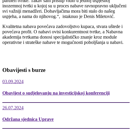
partneri tvrtke. Takav sam pristup vidio u jednoj uspješnoj
inozemnoj tvrtki u kojoj su u proces nabave ravnopravno uključeni
svi važniji menadžeri. Dobavljačima mora biti stalo do našeg
uspjeha, a nama do njihovog.“, istaknuo je Denis Miletović.
Kvalitetna nabava povećava zadovoljstvo kupaca, stvara uštede i
povećava profit. O nabavi ovisi konkurentnost tvrtke, a Nabavna
akademija tvrtkama donosi specijalističko znanje kroz module
operativne i strateške nabave te mogućnosti poboljšanja u nabavi.
Obavijesti s burze
03.09.2024
Obavijest o sudjelovanju na investicijskoj konferenciji
26.07.2024
Održana sjednica Uprave