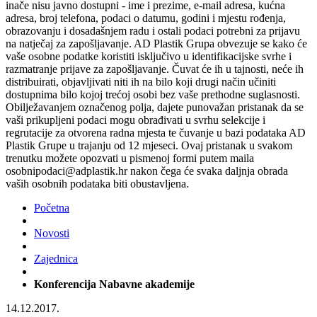
inače nisu javno dostupni - ime i prezime, e-mail adresa, kućna
adresa, broj telefona, podaci o datumu, godini i mjestu rođenja,
obrazovanju i dosadašnjem radu i ostali podaci potrebni za prijavu
na natječaj za zapošljavanje. AD Plastik Grupa obvezuje se kako će
vaše osobne podatke koristiti isključivo u identifikacijske svrhe i
razmatranje prijave za zapošljavanje. Čuvat će ih u tajnosti, neće ih
distribuirati, objavljivati niti ih na bilo koji drugi način učiniti
dostupnima bilo kojoj trećoj osobi bez vaše prethodne suglasnosti.
Obilježavanjem označenog polja, dajete punovažan pristanak da se
vaši prikupljeni podaci mogu obrađivati u svrhu selekcije i
regrutacije za otvorena radna mjesta te čuvanje u bazi podataka AD
Plastik Grupe u trajanju od 12 mjeseci. Ovaj pristanak u svakom
trenutku možete opozvati u pismenoj formi putem maila
osobnipodaci@adplastik.hr nakon čega će svaka daljnja obrada
vaših osobnih podataka biti obustavljena.
Početna
Novosti
Zajednica
Konferencija Nabavne akademije
14.12.2017.