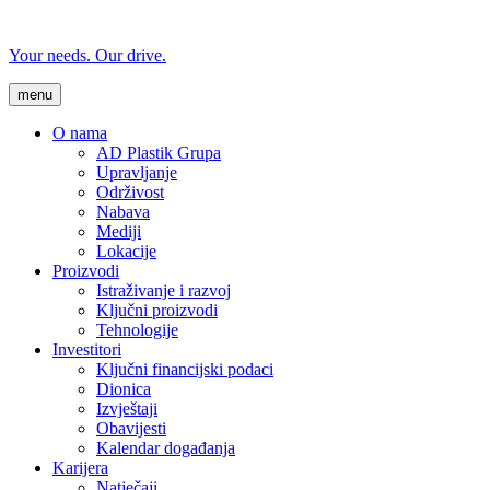
Your needs. Our drive.
menu
O nama
AD Plastik Grupa
Upravljanje
Održivost
Nabava
Mediji
Lokacije
Proizvodi
Istraživanje i razvoj
Ključni proizvodi
Tehnologije
Investitori
Ključni financijski podaci
Dionica
Izvještaji
Obavijesti
Kalendar događanja
Karijera
Natječaji