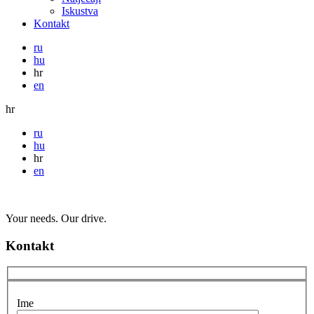
Iskustva
Kontakt
ru
hu
hr
en
hr
ru
hu
hr
en
Your needs. Our drive.
Kontakt
Ime