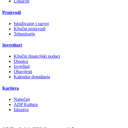
Lokacije
Proizvodi
Istraživanje i razvoj
Ključni proizvodi
Tehnologije
Investitori
Ključni financijski podaci
Dionica
Izvještaji
Obavijesti
Kalendar događanja
Karijera
Natječaji
ADP Kultura
Iskustva