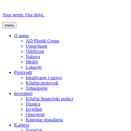
Your needs. Our drive.
menu
O nama
AD Plastik Grupa
Upravljanje
Održivost
Nabava
Mediji
Lokacije
Proizvodi
Istraživanje i razvoj
Ključni proizvodi
Tehnologije
Investitori
Ključni financijski podaci
Dionica
Izvještaji
Obavijesti
Kalendar događanja
Karijera
Natječaji