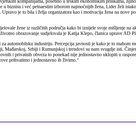
 svjetskim kompanijama, posebno u teškim ekonomskim prilikama, njih
u biznisu i već petnaestim izborom najmoćnijih žena, Lider želi istak
e. Upravo je to bila i želja organizatora kao i motivacija žena na nove po
lovale žene iz različitih područja kako bi iznijele svoje mišljenje na a
ivotno obrazovanje sudjelovala je Katija Klepo, članica uprave AD Pla
a automobilsku industriju. Percepcija javnosti je kako je to mahom mu
i, Mađarskoj, Srbiji i Rumunjskoj i trendovi su nam svugdje isti. Činj
ovnih i privatnih obveza to ponekad nije jednostavno uklopiti u raspore
azove prihvatimo i jednostavno ih živimo.“