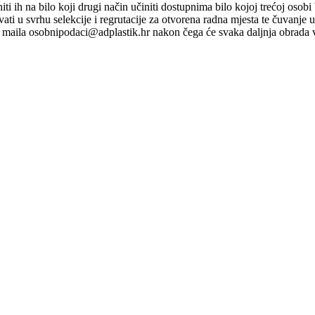
ti niti ih na bilo koji drugi način učiniti dostupnima bilo kojoj trećoj o
ati u svrhu selekcije i regrutacije za otvorena radna mjesta te čuvanje
maila osobnipodaci@adplastik.hr nakon čega će svaka daljnja obrada v