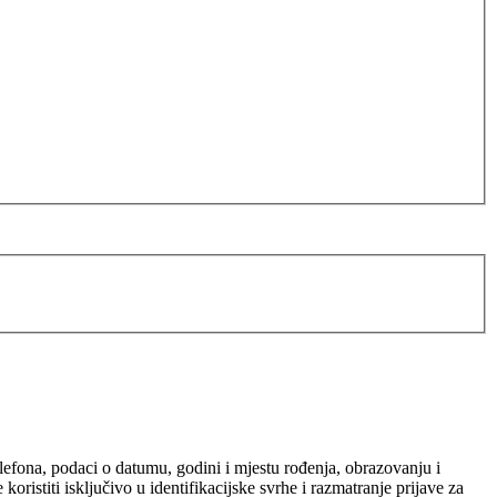
elefona, podaci o datumu, godini i mjestu rođenja, obrazovanju i
ristiti isključivo u identifikacijske svrhe i razmatranje prijave za