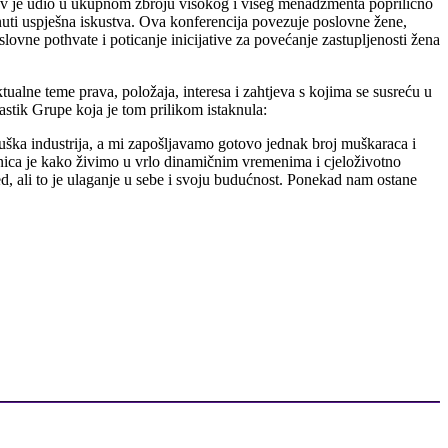
ov je udio u ukupnom zbroju visokog i višeg menadžmenta poprilično
nuti uspješna iskustva. Ova konferencija povezuje poslovne žene,
slovne pothvate i poticanje inicijative za povećanje zastupljenosti žena
ktualne teme prava, položaja, interesa i zahtjeva s kojima se susreću u
stik Grupe koja je tom prilikom istaknula:
ška industrija, a mi zapošljavamo gotovo jednak broj muškaraca i
enica je kako živimo u vrlo dinamičnim vremenima i cjeloživotno
d, ali to je ulaganje u sebe i svoju budućnost. Ponekad nam ostane