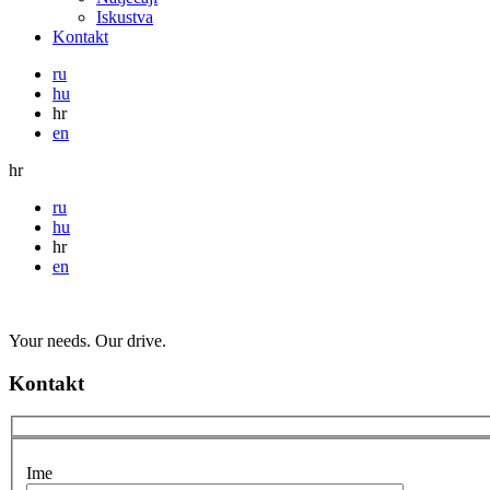
Iskustva
Kontakt
ru
hu
hr
en
hr
ru
hu
hr
en
Your needs. Our drive.
Kontakt
Ime