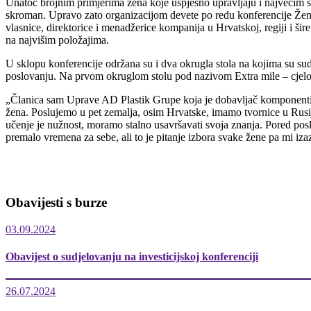
Unatoč brojnim primjerima žena koje uspješno upravljaju i najvećim
skroman. Upravo zato organizacijom devete po redu konferencije Žene 
vlasnice, direktorice i menadžerice kompanija u Hrvatskoj, regiji i šir
na najvišim položajima.
U sklopu konferencije održana su i dva okrugla stola na kojima su sudje
poslovanju. Na prvom okruglom stolu pod nazivom Extra mile – cjelož
„Članica sam Uprave AD Plastik Grupe koja je dobavljač komponenti z
žena. Poslujemo u pet zemalja, osim Hrvatske, imamo tvornice u Rusij
učenje je nužnost, moramo stalno usavršavati svoja znanja. Pored posl
premalo vremena za sebe, ali to je pitanje izbora svake žene pa mi iz
Obavijesti s burze
03.09.2024
Obavijest o sudjelovanju na investicijskoj konferenciji
26.07.2024