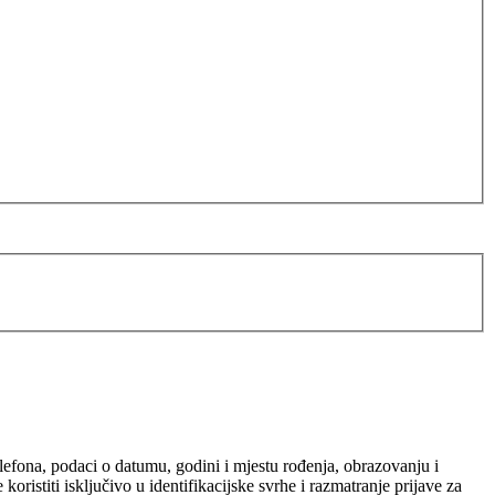
elefona, podaci o datumu, godini i mjestu rođenja, obrazovanju i
ristiti isključivo u identifikacijske svrhe i razmatranje prijave za