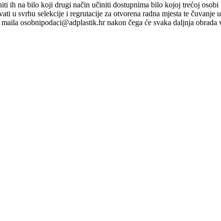
ti niti ih na bilo koji drugi način učiniti dostupnima bilo kojoj trećoj o
ati u svrhu selekcije i regrutacije za otvorena radna mjesta te čuvanje
maila osobnipodaci@adplastik.hr nakon čega će svaka daljnja obrada v