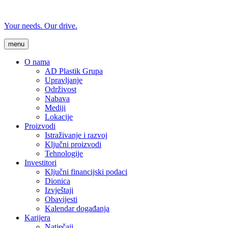
Your needs. Our drive.
menu
O nama
AD Plastik Grupa
Upravljanje
Održivost
Nabava
Mediji
Lokacije
Proizvodi
Istraživanje i razvoj
Ključni proizvodi
Tehnologije
Investitori
Ključni financijski podaci
Dionica
Izvještaji
Obavijesti
Kalendar događanja
Karijera
Natječaji