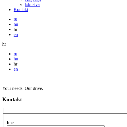
Iskustva
Kontakt
ru
hu
hr
en
hr
ru
hu
hr
en
Your needs. Our drive.
Kontakt
Ime