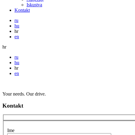
Iskustva
Kontakt
ru
hu
hr
en
hr
ru
hu
hr
en
Your needs. Our drive.
Kontakt
Ime