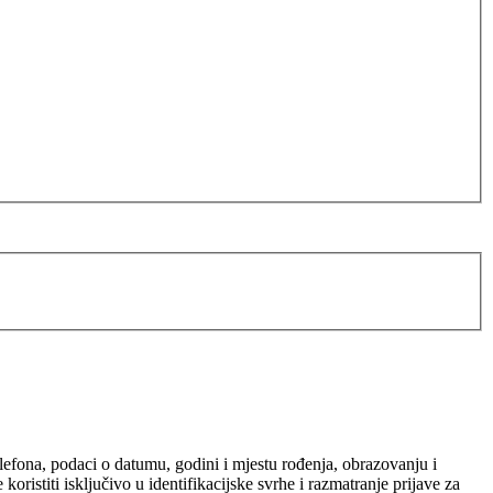
elefona, podaci o datumu, godini i mjestu rođenja, obrazovanju i
ristiti isključivo u identifikacijske svrhe i razmatranje prijave za