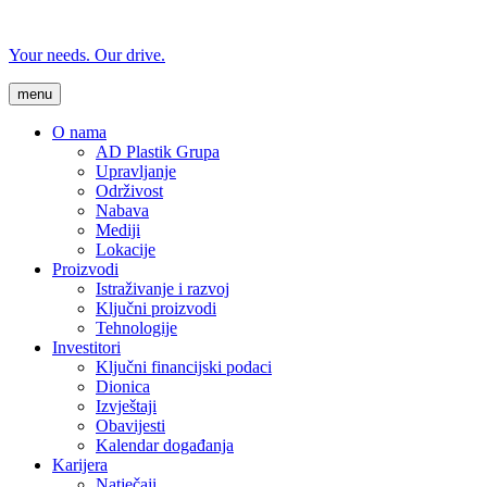
Your needs. Our drive.
menu
O nama
AD Plastik Grupa
Upravljanje
Održivost
Nabava
Mediji
Lokacije
Proizvodi
Istraživanje i razvoj
Ključni proizvodi
Tehnologije
Investitori
Ključni financijski podaci
Dionica
Izvještaji
Obavijesti
Kalendar događanja
Karijera
Natječaji