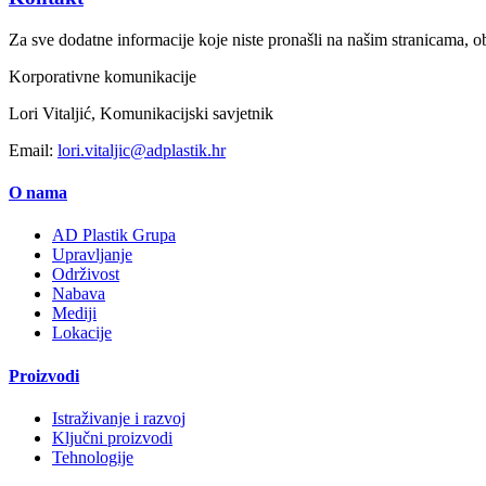
Za sve dodatne informacije koje niste pronašli na našim stranicama, ob
Korporativne komunikacije
Lori Vitaljić, Komunikacijski savjetnik
Email:
lori.vitaljic@adplastik.hr
O nama
AD Plastik Grupa
Upravljanje
Održivost
Nabava
Mediji
Lokacije
Proizvodi
Istraživanje i razvoj
Ključni proizvodi
Tehnologije