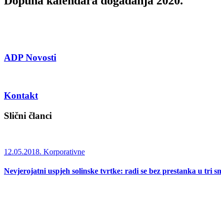
Dopuna kalendara događanja 2020.
ADP Novosti
Kontakt
Slični članci
12.05.2018.
Korporativne
Nevjerojatni uspjeh solinske tvrtke: radi se bez prestanka u tri s