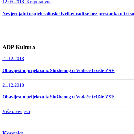
12.05.2018.
Korporativne
Nevjerojatni uspjeh solinske tvrtke: radi se bez prestanka u tri s
ADP Kultura
21.12.2018
Obavijest o prijelazu iz Službenog u Vodeće tržište ZSE
21.12.2018
Obavijest o prijelazu iz Službenog u Vodeće tržište ZSE
Više obavijesti
Kontakt