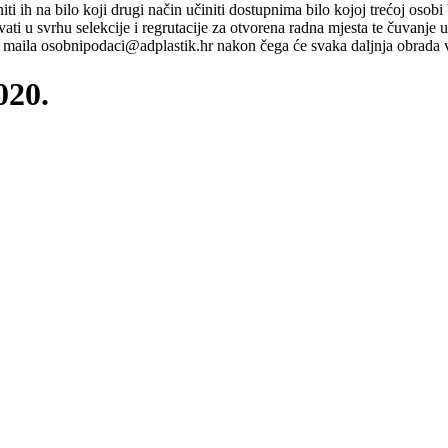
ti niti ih na bilo koji drugi način učiniti dostupnima bilo kojoj trećoj o
ati u svrhu selekcije i regrutacije za otvorena radna mjesta te čuvanje
maila osobnipodaci@adplastik.hr nakon čega će svaka daljnja obrada v
020.