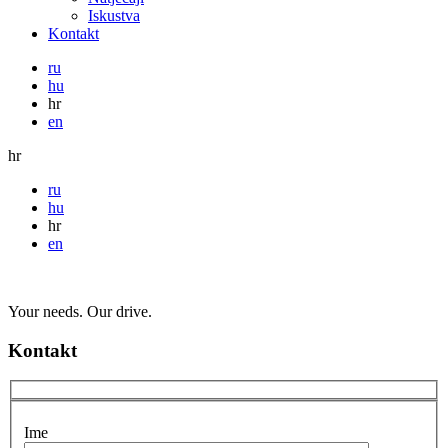
Iskustva
Kontakt
ru
hu
hr
en
hr
ru
hu
hr
en
Your needs. Our drive.
Kontakt
Ime