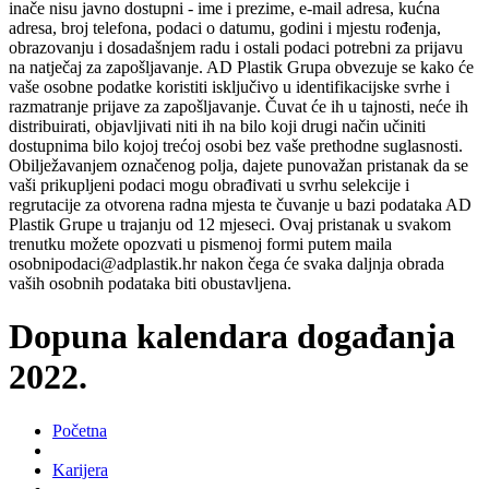
inače nisu javno dostupni - ime i prezime, e-mail adresa, kućna
adresa, broj telefona, podaci o datumu, godini i mjestu rođenja,
obrazovanju i dosadašnjem radu i ostali podaci potrebni za prijavu
na natječaj za zapošljavanje. AD Plastik Grupa obvezuje se kako će
vaše osobne podatke koristiti isključivo u identifikacijske svrhe i
razmatranje prijave za zapošljavanje. Čuvat će ih u tajnosti, neće ih
distribuirati, objavljivati niti ih na bilo koji drugi način učiniti
dostupnima bilo kojoj trećoj osobi bez vaše prethodne suglasnosti.
Obilježavanjem označenog polja, dajete punovažan pristanak da se
vaši prikupljeni podaci mogu obrađivati u svrhu selekcije i
regrutacije za otvorena radna mjesta te čuvanje u bazi podataka AD
Plastik Grupe u trajanju od 12 mjeseci. Ovaj pristanak u svakom
trenutku možete opozvati u pismenoj formi putem maila
osobnipodaci@adplastik.hr nakon čega će svaka daljnja obrada
vaših osobnih podataka biti obustavljena.
Dopuna kalendara događanja
2022.
Početna
Karijera