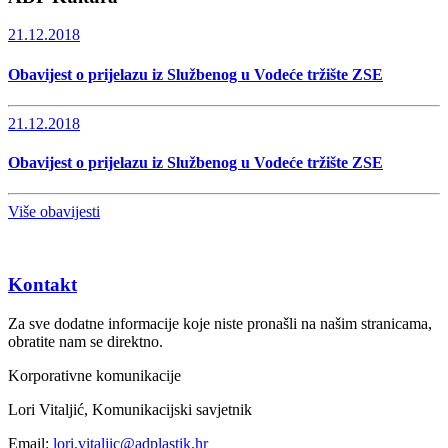
21.12.2018
Obavijest o prijelazu iz Službenog u Vodeće tržište ZSE
21.12.2018
Obavijest o prijelazu iz Službenog u Vodeće tržište ZSE
Više obavijesti
Kontakt
Za sve dodatne informacije koje niste pronašli na našim stranicama,
obratite nam se direktno.
Korporativne komunikacije
Lori Vitaljić, Komunikacijski savjetnik
Email:
lori.vitaljic@adplastik.hr