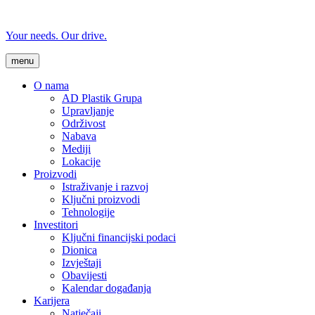
Your needs. Our drive.
menu
O nama
AD Plastik Grupa
Upravljanje
Održivost
Nabava
Mediji
Lokacije
Proizvodi
Istraživanje i razvoj
Ključni proizvodi
Tehnologije
Investitori
Ključni financijski podaci
Dionica
Izvještaji
Obavijesti
Kalendar događanja
Karijera
Natječaji