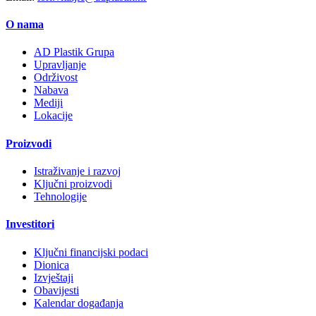
O nama
AD Plastik Grupa
Upravljanje
Održivost
Nabava
Mediji
Lokacije
Proizvodi
Istraživanje i razvoj
Ključni proizvodi
Tehnologije
Investitori
Ključni financijski podaci
Dionica
Izvještaji
Obavijesti
Kalendar događanja