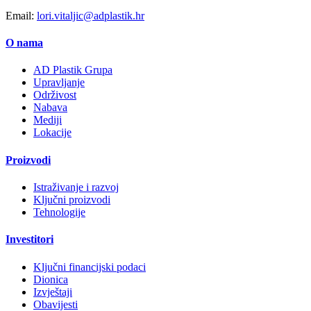
Email:
lori.vitaljic@adplastik.hr
O nama
AD Plastik Grupa
Upravljanje
Održivost
Nabava
Mediji
Lokacije
Proizvodi
Istraživanje i razvoj
Ključni proizvodi
Tehnologije
Investitori
Ključni financijski podaci
Dionica
Izvještaji
Obavijesti