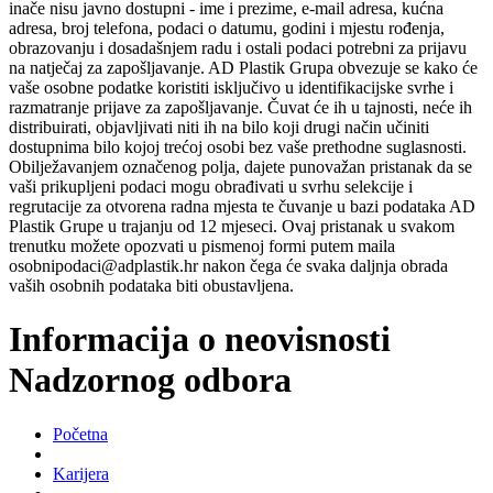
inače nisu javno dostupni - ime i prezime, e-mail adresa, kućna
adresa, broj telefona, podaci o datumu, godini i mjestu rođenja,
obrazovanju i dosadašnjem radu i ostali podaci potrebni za prijavu
na natječaj za zapošljavanje. AD Plastik Grupa obvezuje se kako će
vaše osobne podatke koristiti isključivo u identifikacijske svrhe i
razmatranje prijave za zapošljavanje. Čuvat će ih u tajnosti, neće ih
distribuirati, objavljivati niti ih na bilo koji drugi način učiniti
dostupnima bilo kojoj trećoj osobi bez vaše prethodne suglasnosti.
Obilježavanjem označenog polja, dajete punovažan pristanak da se
vaši prikupljeni podaci mogu obrađivati u svrhu selekcije i
regrutacije za otvorena radna mjesta te čuvanje u bazi podataka AD
Plastik Grupe u trajanju od 12 mjeseci. Ovaj pristanak u svakom
trenutku možete opozvati u pismenoj formi putem maila
osobnipodaci@adplastik.hr nakon čega će svaka daljnja obrada
vaših osobnih podataka biti obustavljena.
Informacija o neovisnosti
Nadzornog odbora
Početna
Karijera