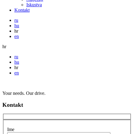
Iskustva
Kontakt
ru
hu
hr
en
hr
ru
hu
hr
en
Your needs. Our drive.
Kontakt
Ime