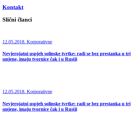
Kontakt
Slični članci
12.05.2018.
Korporativne
Nevjerojatni uspjeh solinske tvrtke: radi se bez prestanka u tri
smjene, imaju tvornice čak i u Rusiji
12.05.2018.
Korporativne
Nevjerojatni uspjeh solinske tvrtke: radi se bez prestanka u tri
smjene, imaju tvornice čak i u Rusiji