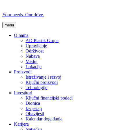
Your needs. Our drive.
menu
O nama
AD Plastik Grupa
Upravljanje
Održivost
Nabava
Mediji
Lokacije
Proizvodi
Istraživanje i razvoj
Ključni proizvodi
Tehnologije
Investitori
Ključni financijski podaci
Dionica
Izvještaji
Obavijesti
Kalendar događanja
Karijera
Natječaji