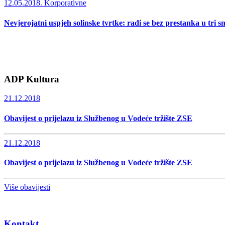
12.05.2018.
Korporativne
Nevjerojatni uspjeh solinske tvrtke: radi se bez prestanka u tri s
ADP Kultura
21.12.2018
Obavijest o prijelazu iz Službenog u Vodeće tržište ZSE
21.12.2018
Obavijest o prijelazu iz Službenog u Vodeće tržište ZSE
Više obavijesti
Kontakt