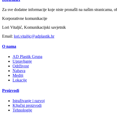
Za sve dodatne informacije koje niste pronašli na našim stranicama, ob
Korporativne komunikacije
Lori Vitaljić, Komunikacijski savjetnik
Email:
lori.vitaljic@adplastik.hr
O nama
AD Plastik Grupa
Upravljanje
Održivost
Nabava
Mediji
Lokacije
Proizvodi
Istraživanje i razvoj
Ključni proizvodi
Tehnologije