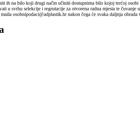
ti niti ih na bilo koji drugi način učiniti dostupnima bilo kojoj trećoj o
ati u svrhu selekcije i regrutacije za otvorena radna mjesta te čuvanje
maila osobnipodaci@adplastik.hr nakon čega će svaka daljnja obrada v
a