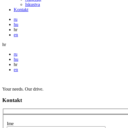
Iskustva
Kontakt
ru
hu
hr
en
hr
ru
hu
hr
en
Your needs. Our drive.
Kontakt
Ime