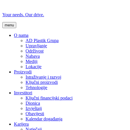
Your needs. Our drive.
menu
O nama
AD Plastik Grupa
Upravljanje
Održivost
Nabava
Mediji
Lokacije
Proizvodi
Istraživanje i razvoj
Ključni proizvodi
Tehnologije
Investitori
Ključni financijski podaci
Dionica
Izvještaji
Obavijesti
Kalendar događanja
Karijera
Natječaji