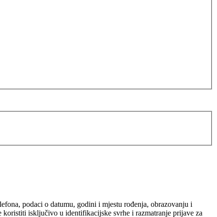
elefona, podaci o datumu, godini i mjestu rođenja, obrazovanju i
ristiti isključivo u identifikacijske svrhe i razmatranje prijave za