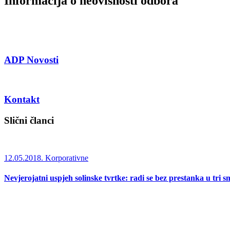
Informacija o neovisnosti odbora
ADP Novosti
Kontakt
Slični članci
12.05.2018.
Korporativne
Nevjerojatni uspjeh solinske tvrtke: radi se bez prestanka u tri s