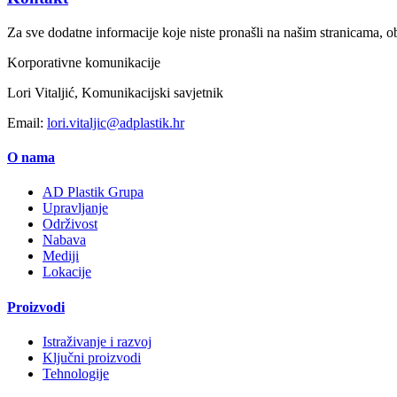
Za sve dodatne informacije koje niste pronašli na našim stranicama, ob
Korporativne komunikacije
Lori Vitaljić, Komunikacijski savjetnik
Email:
lori.vitaljic@adplastik.hr
O nama
AD Plastik Grupa
Upravljanje
Održivost
Nabava
Mediji
Lokacije
Proizvodi
Istraživanje i razvoj
Ključni proizvodi
Tehnologije