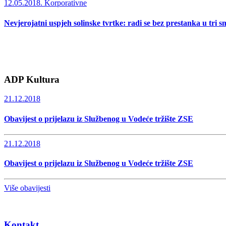
12.05.2018.
Korporativne
Nevjerojatni uspjeh solinske tvrtke: radi se bez prestanka u tri s
ADP Kultura
21.12.2018
Obavijest o prijelazu iz Službenog u Vodeće tržište ZSE
21.12.2018
Obavijest o prijelazu iz Službenog u Vodeće tržište ZSE
Više obavijesti
Kontakt