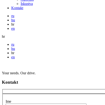
Iskustva
Kontakt
ru
hu
hr
en
hr
ru
hu
hr
en
Your needs. Our drive.
Kontakt
Ime