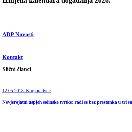
Izmjena kalendara događanja 2026.
ADP Novosti
Kontakt
Slični članci
12.05.2018.
Korporativne
Nevjerojatni uspjeh solinske tvrtke: radi se bez prestanka u tri s