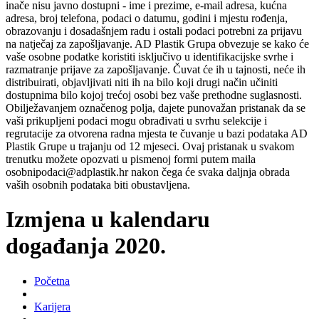
inače nisu javno dostupni - ime i prezime, e-mail adresa, kućna
adresa, broj telefona, podaci o datumu, godini i mjestu rođenja,
obrazovanju i dosadašnjem radu i ostali podaci potrebni za prijavu
na natječaj za zapošljavanje. AD Plastik Grupa obvezuje se kako će
vaše osobne podatke koristiti isključivo u identifikacijske svrhe i
razmatranje prijave za zapošljavanje. Čuvat će ih u tajnosti, neće ih
distribuirati, objavljivati niti ih na bilo koji drugi način učiniti
dostupnima bilo kojoj trećoj osobi bez vaše prethodne suglasnosti.
Obilježavanjem označenog polja, dajete punovažan pristanak da se
vaši prikupljeni podaci mogu obrađivati u svrhu selekcije i
regrutacije za otvorena radna mjesta te čuvanje u bazi podataka AD
Plastik Grupe u trajanju od 12 mjeseci. Ovaj pristanak u svakom
trenutku možete opozvati u pismenoj formi putem maila
osobnipodaci@adplastik.hr nakon čega će svaka daljnja obrada
vaših osobnih podataka biti obustavljena.
Izmjena u kalendaru
događanja 2020.
Početna
Karijera