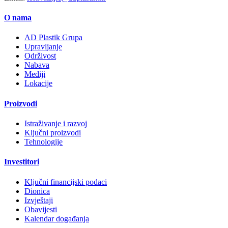
O nama
AD Plastik Grupa
Upravljanje
Održivost
Nabava
Mediji
Lokacije
Proizvodi
Istraživanje i razvoj
Ključni proizvodi
Tehnologije
Investitori
Ključni financijski podaci
Dionica
Izvještaji
Obavijesti
Kalendar događanja