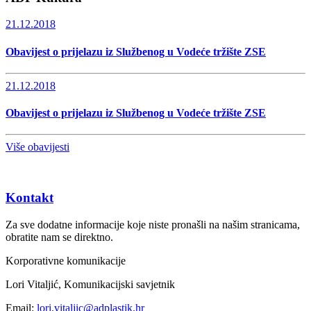
21.12.2018
Obavijest o prijelazu iz Službenog u Vodeće tržište ZSE
21.12.2018
Obavijest o prijelazu iz Službenog u Vodeće tržište ZSE
Više obavijesti
Kontakt
Za sve dodatne informacije koje niste pronašli na našim stranicama,
obratite nam se direktno.
Korporativne komunikacije
Lori Vitaljić, Komunikacijski savjetnik
Email:
lori.vitaljic@adplastik.hr