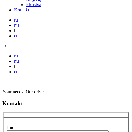
Iskustva
Kontakt
ru
hu
hr
en
hr
ru
hu
hr
en
Your needs. Our drive.
Kontakt
Ime