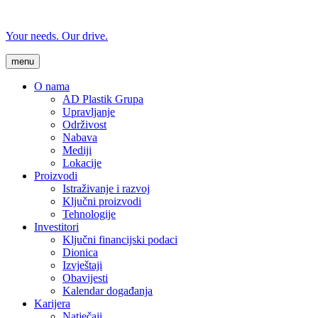
Your needs. Our drive.
menu
O nama
AD Plastik Grupa
Upravljanje
Održivost
Nabava
Mediji
Lokacije
Proizvodi
Istraživanje i razvoj
Ključni proizvodi
Tehnologije
Investitori
Ključni financijski podaci
Dionica
Izvještaji
Obavijesti
Kalendar događanja
Karijera
Natječaji