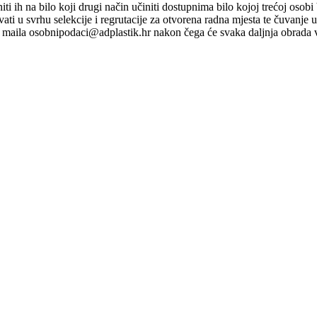
ti niti ih na bilo koji drugi način učiniti dostupnima bilo kojoj trećoj o
ati u svrhu selekcije i regrutacije za otvorena radna mjesta te čuvanje
maila osobnipodaci@adplastik.hr nakon čega će svaka daljnja obrada v