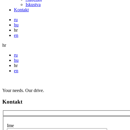
Iskustva
Kontakt
ru
hu
hr
en
hr
ru
hu
hr
en
Your needs. Our drive.
Kontakt
Ime