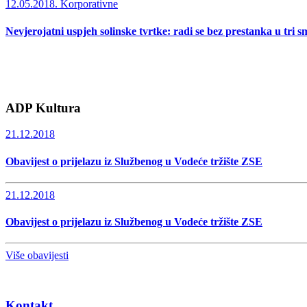
12.05.2018.
Korporativne
Nevjerojatni uspjeh solinske tvrtke: radi se bez prestanka u tri s
ADP Kultura
21.12.2018
Obavijest o prijelazu iz Službenog u Vodeće tržište ZSE
21.12.2018
Obavijest o prijelazu iz Službenog u Vodeće tržište ZSE
Više obavijesti
Kontakt