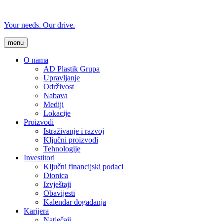
Your needs. Our drive.
menu
O nama
AD Plastik Grupa
Upravljanje
Održivost
Nabava
Mediji
Lokacije
Proizvodi
Istraživanje i razvoj
Ključni proizvodi
Tehnologije
Investitori
Ključni financijski podaci
Dionica
Izvještaji
Obavijesti
Kalendar događanja
Karijera
Natječaji