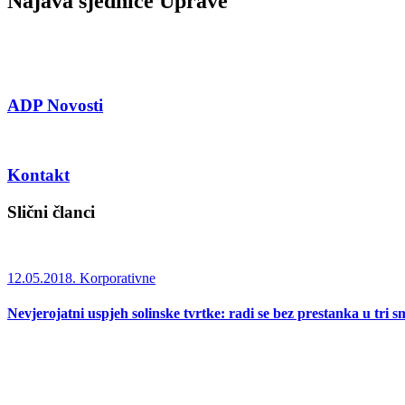
Najava sjednice Uprave
ADP Novosti
Kontakt
Slični članci
12.05.2018.
Korporativne
Nevjerojatni uspjeh solinske tvrtke: radi se bez prestanka u tri s