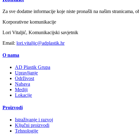
Za sve dodatne informacije koje niste pronašli na našim stranicama, ob
Korporativne komunikacije
Lori Vitaljić, Komunikacijski savjetnik
Email:
lori.vitaljic@adplastik.hr
O nama
AD Plastik Grupa
Upravljanje
Održivost
Nabava
Mediji
Lokacije
Proizvodi
Istraživanje i razvoj
Ključni proizvodi
Tehnologije