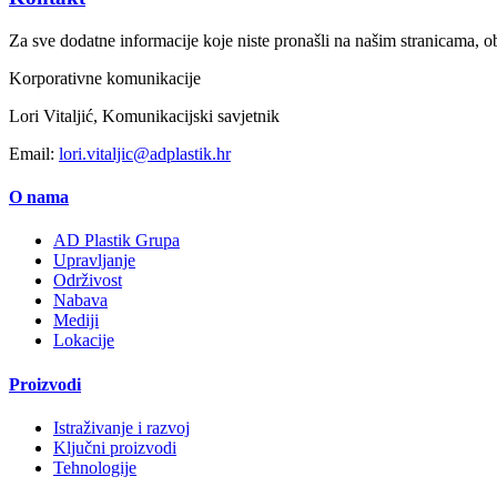
Za sve dodatne informacije koje niste pronašli na našim stranicama, ob
Korporativne komunikacije
Lori Vitaljić, Komunikacijski savjetnik
Email:
lori.vitaljic@adplastik.hr
O nama
AD Plastik Grupa
Upravljanje
Održivost
Nabava
Mediji
Lokacije
Proizvodi
Istraživanje i razvoj
Ključni proizvodi
Tehnologije