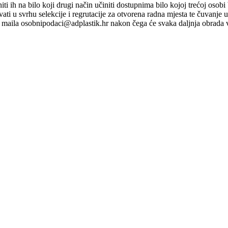
ti niti ih na bilo koji drugi način učiniti dostupnima bilo kojoj trećoj o
ati u svrhu selekcije i regrutacije za otvorena radna mjesta te čuvanje
maila osobnipodaci@adplastik.hr nakon čega će svaka daljnja obrada v