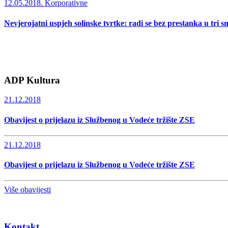
12.05.2018.
Korporativne
Nevjerojatni uspjeh solinske tvrtke: radi se bez prestanka u tri s
ADP Kultura
21.12.2018
Obavijest o prijelazu iz Službenog u Vodeće tržište ZSE
21.12.2018
Obavijest o prijelazu iz Službenog u Vodeće tržište ZSE
Više obavijesti
Kontakt