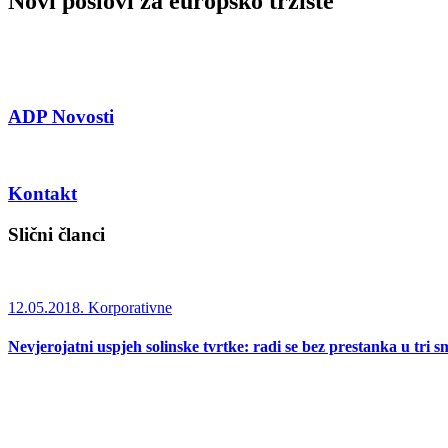
Novi poslovi za europsko tržište
ADP Novosti
Kontakt
Slični članci
12.05.2018.
Korporativne
Nevjerojatni uspjeh solinske tvrtke: radi se bez prestanka u tri s