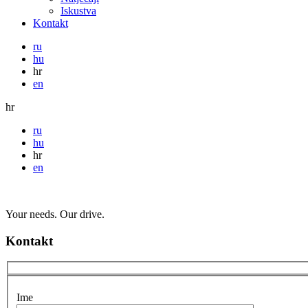
Iskustva
Kontakt
ru
hu
hr
en
hr
ru
hu
hr
en
Your needs. Our drive.
Kontakt
Ime