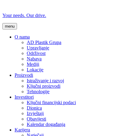
Your needs. Our drive.
menu
O nama
AD Plastik Grupa
Upravljanje
Održivost
Nabava
Mediji
Lokacije
Proizvodi
Istraživanje i razvoj
Ključni proizvodi
Tehnologije
Investitori
Ključni financijski podaci
Dionica
Izvještaji
Obavijesti
Kalendar događanja
Karijera
Natječaji