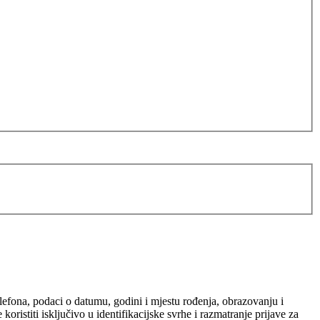
elefona, podaci o datumu, godini i mjestu rođenja, obrazovanju i
ristiti isključivo u identifikacijske svrhe i razmatranje prijave za