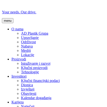
Your needs. Our drive.
menu
O nama
AD Plastik Grupa
Upravljanje
Održivost
Nabava
Mediji
Lokacije
Proizvodi
Istraživanje i razvoj
Ključni proizvodi
Tehnologije
Investitori
Ključni financijski podaci
Dionica
Izvještaji
Obavijesti
Kalendar događanja
Karijera
Natječaji