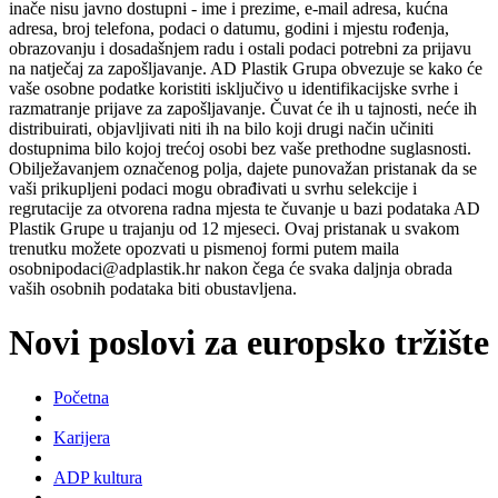
inače nisu javno dostupni - ime i prezime, e-mail adresa, kućna
adresa, broj telefona, podaci o datumu, godini i mjestu rođenja,
obrazovanju i dosadašnjem radu i ostali podaci potrebni za prijavu
na natječaj za zapošljavanje. AD Plastik Grupa obvezuje se kako će
vaše osobne podatke koristiti isključivo u identifikacijske svrhe i
razmatranje prijave za zapošljavanje. Čuvat će ih u tajnosti, neće ih
distribuirati, objavljivati niti ih na bilo koji drugi način učiniti
dostupnima bilo kojoj trećoj osobi bez vaše prethodne suglasnosti.
Obilježavanjem označenog polja, dajete punovažan pristanak da se
vaši prikupljeni podaci mogu obrađivati u svrhu selekcije i
regrutacije za otvorena radna mjesta te čuvanje u bazi podataka AD
Plastik Grupe u trajanju od 12 mjeseci. Ovaj pristanak u svakom
trenutku možete opozvati u pismenoj formi putem maila
osobnipodaci@adplastik.hr nakon čega će svaka daljnja obrada
vaših osobnih podataka biti obustavljena.
Novi poslovi za europsko tržište
Početna
Karijera
ADP kultura