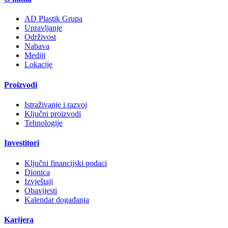
AD Plastik Grupa
Upravljanje
Održivost
Nabava
Mediji
Lokacije
Proizvodi
Istraživanje i razvoj
Ključni proizvodi
Tehnologije
Investitori
Ključni financijski podaci
Dionica
Izvještaji
Obavijesti
Kalendar događanja
Karijera