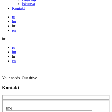
Iskustva
Kontakt
ru
hu
hr
en
hr
ru
hu
hr
en
Your needs. Our drive.
Kontakt
Ime