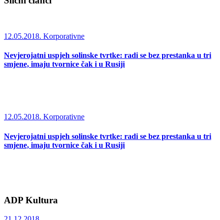
Slični članci
12.05.2018.
Korporativne
Nevjerojatni uspjeh solinske tvrtke: radi se bez prestanka u tri
smjene, imaju tvornice čak i u Rusiji
12.05.2018.
Korporativne
Nevjerojatni uspjeh solinske tvrtke: radi se bez prestanka u tri
smjene, imaju tvornice čak i u Rusiji
ADP Kultura
21.12.2018