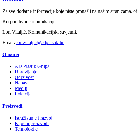
Za sve dodatne informacije koje niste pronašli na našim stranicama, ob
Korporativne komunikacije
Lori Vitaljić, Komunikacijski savjetnik
Email:
lori.vitaljic@adplastik.hr
O nama
AD Plastik Grupa
Upravljanje
Održivost
Nabava
Mediji
Lokacije
Proizvodi
Istraživanje i razvoj
Ključni proizvodi
Tehnologije