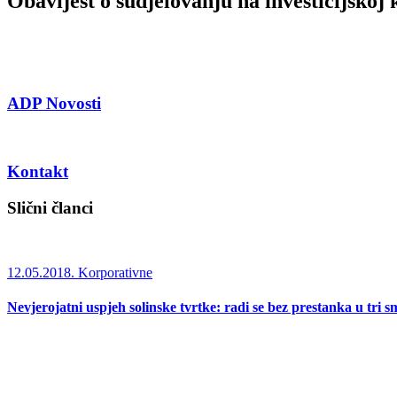
Obavijest o sudjelovanju na investicijskoj 
ADP Novosti
Kontakt
Slični članci
12.05.2018.
Korporativne
Nevjerojatni uspjeh solinske tvrtke: radi se bez prestanka u tri s