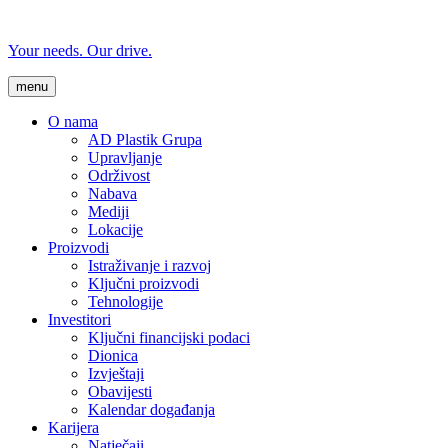
Your needs. Our drive.
menu
O nama
AD Plastik Grupa
Upravljanje
Održivost
Nabava
Mediji
Lokacije
Proizvodi
Istraživanje i razvoj
Ključni proizvodi
Tehnologije
Investitori
Ključni financijski podaci
Dionica
Izvještaji
Obavijesti
Kalendar događanja
Karijera
Natječaji