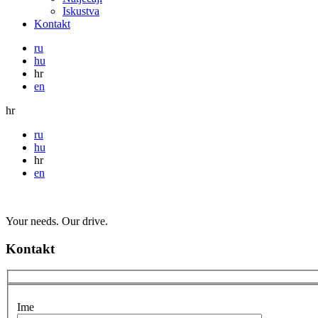
Iskustva
Kontakt
ru
hu
hr
en
hr
ru
hu
hr
en
Your needs. Our drive.
Kontakt
Ime