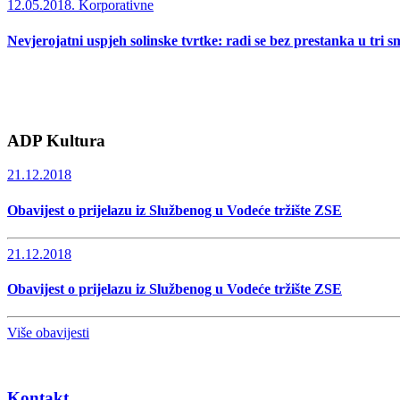
12.05.2018.
Korporativne
Nevjerojatni uspjeh solinske tvrtke: radi se bez prestanka u tri s
ADP Kultura
21.12.2018
Obavijest o prijelazu iz Službenog u Vodeće tržište ZSE
21.12.2018
Obavijest o prijelazu iz Službenog u Vodeće tržište ZSE
Više obavijesti
Kontakt