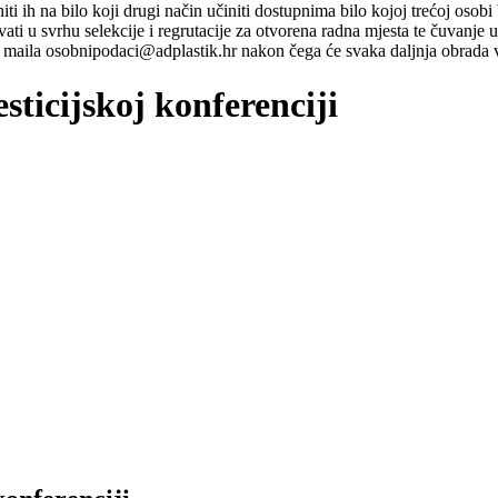
ti niti ih na bilo koji drugi način učiniti dostupnima bilo kojoj trećoj o
ati u svrhu selekcije i regrutacije za otvorena radna mjesta te čuvanje
maila osobnipodaci@adplastik.hr nakon čega će svaka daljnja obrada v
sticijskoj konferenciji