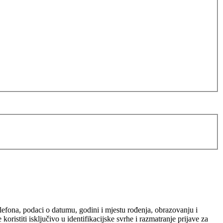
elefona, podaci o datumu, godini i mjestu rođenja, obrazovanju i
ristiti isključivo u identifikacijske svrhe i razmatranje prijave za