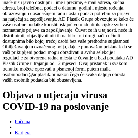
inače nisu javno dostupni - ime i prezime, e-mail adresa, kućna
adresa, broj telefona, podaci o datumu, godini i mjestu rođenja,
obrazovanju i dosadašnjem radu i ostali podaci potrebni za prijavu
na natječaj za zapošljavanje. AD Plastik Grupa obvezuje se kako će
vaše osobne podatke koristiti isključivo u identifikacijske svrhe i
razmatranje prijave za zapošljavanje. Čuvat će ih u tajnosti, neće ih
distribuirati, objavljivati niti ih na bilo koji drugi način učiniti
dostupnima bilo kojoj trećoj osobi bez vaše prethodne suglasnosti.
Obilježavanjem označenog polja, dajete punovažan pristanak da se
vaši prikupljeni podaci mogu obrađivati u svrhu selekcije i
regrutacije za otvorena radna mjesta te čuvanje u bazi podataka AD
Plastik Grupe u trajanju od 12 mjeseci. Ovaj pristanak u svakom
trenutku možete opozvati u pismenoj formi putem maila
osobnipodaci@adplastik.hr nakon čega će svaka daljnja obrada
vaših osobnih podataka biti obustavljena.
Objava o utjecaju virusa
COVID-19 na poslovanje
Početna
Karijera