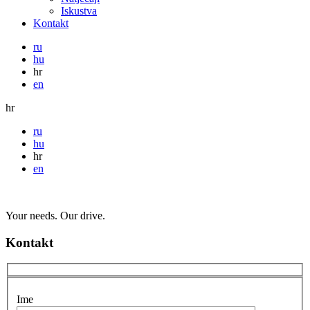
Iskustva
Kontakt
ru
hu
hr
en
hr
ru
hu
hr
en
Your needs. Our drive.
Kontakt
Ime