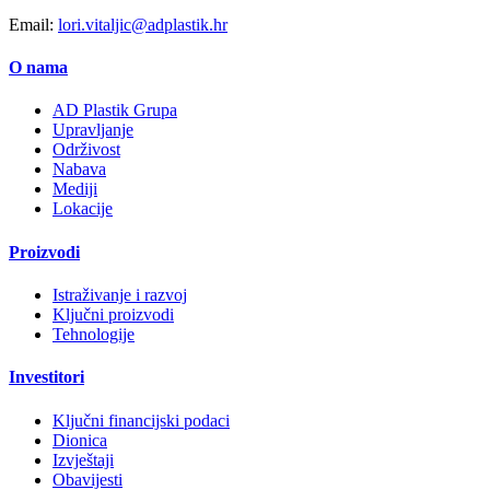
Email:
lori.vitaljic@adplastik.hr
O nama
AD Plastik Grupa
Upravljanje
Održivost
Nabava
Mediji
Lokacije
Proizvodi
Istraživanje i razvoj
Ključni proizvodi
Tehnologije
Investitori
Ključni financijski podaci
Dionica
Izvještaji
Obavijesti