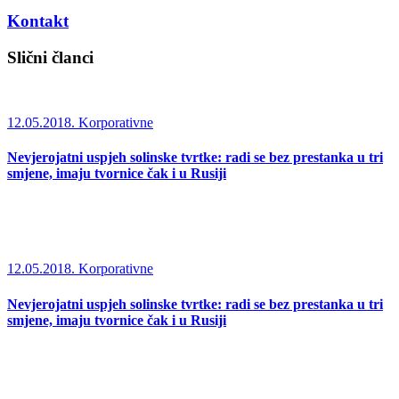
Kontakt
Slični članci
12.05.2018.
Korporativne
Nevjerojatni uspjeh solinske tvrtke: radi se bez prestanka u tri
smjene, imaju tvornice čak i u Rusiji
12.05.2018.
Korporativne
Nevjerojatni uspjeh solinske tvrtke: radi se bez prestanka u tri
smjene, imaju tvornice čak i u Rusiji