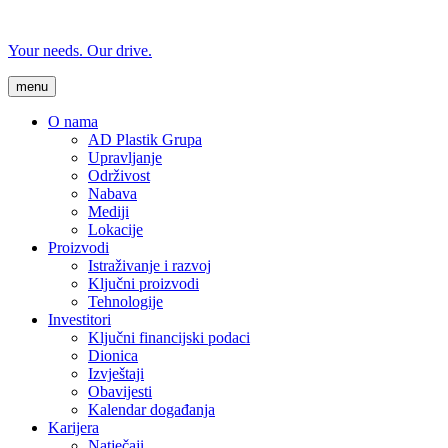
Your needs. Our drive.
menu
O nama
AD Plastik Grupa
Upravljanje
Održivost
Nabava
Mediji
Lokacije
Proizvodi
Istraživanje i razvoj
Ključni proizvodi
Tehnologije
Investitori
Ključni financijski podaci
Dionica
Izvještaji
Obavijesti
Kalendar događanja
Karijera
Natječaji