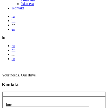
Iskustva
Kontakt
ru
hu
hr
en
hr
ru
hu
hr
en
Your needs. Our drive.
Kontakt
Ime