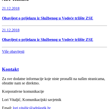
21.12.2018
Obavijest o prijelazu iz Službenog u Vodeće tržište ZSE
21.12.2018
Obavijest o prijelazu iz Službenog u Vodeće tržište ZSE
Više obavijesti
Kontakt
Za sve dodatne informacije koje niste pronašli na našim stranicama,
obratite nam se direktno.
Korporativne komunikacije
Lori Vitaljić, Komunikacijski savjetnik
Email:
lori.vitaljic@adplastik.hr