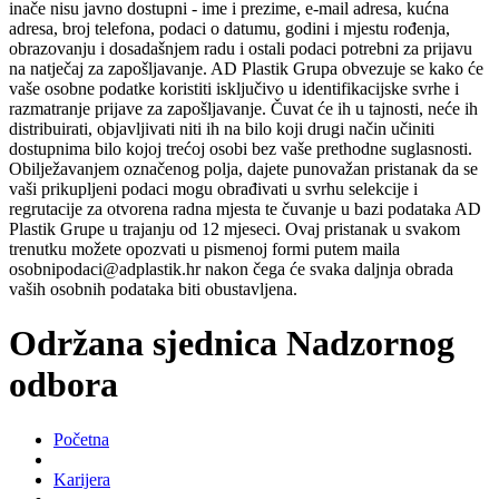
inače nisu javno dostupni - ime i prezime, e-mail adresa, kućna
adresa, broj telefona, podaci o datumu, godini i mjestu rođenja,
obrazovanju i dosadašnjem radu i ostali podaci potrebni za prijavu
na natječaj za zapošljavanje. AD Plastik Grupa obvezuje se kako će
vaše osobne podatke koristiti isključivo u identifikacijske svrhe i
razmatranje prijave za zapošljavanje. Čuvat će ih u tajnosti, neće ih
distribuirati, objavljivati niti ih na bilo koji drugi način učiniti
dostupnima bilo kojoj trećoj osobi bez vaše prethodne suglasnosti.
Obilježavanjem označenog polja, dajete punovažan pristanak da se
vaši prikupljeni podaci mogu obrađivati u svrhu selekcije i
regrutacije za otvorena radna mjesta te čuvanje u bazi podataka AD
Plastik Grupe u trajanju od 12 mjeseci. Ovaj pristanak u svakom
trenutku možete opozvati u pismenoj formi putem maila
osobnipodaci@adplastik.hr nakon čega će svaka daljnja obrada
vaših osobnih podataka biti obustavljena.
Održana sjednica Nadzornog
odbora
Početna
Karijera