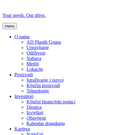
Your needs. Our drive.
menu
O nama
AD Plastik Grupa
Upravljanje
Održivost
Nabava
Mediji
Lokacije
Proizvodi
Istraživanje i razvoj
Ključni proizvodi
Tehnologije
Investitori
Ključni financijski podaci
Dionica
Izvještaji
Obavijesti
Kalendar događanja
Karijera
Natječaji