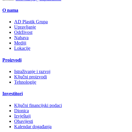
O nama
AD Plastik Grupa
Upravljanje
Održivost
Nabava
Mediji
Lokacije
Proizvodi
Istraživanje i razvoj
Ključni proizvodi
Tehnologije
Investitori
Ključni financijski podaci
Dionica
Izvještaji
Obavijesti
Kalendar događanja