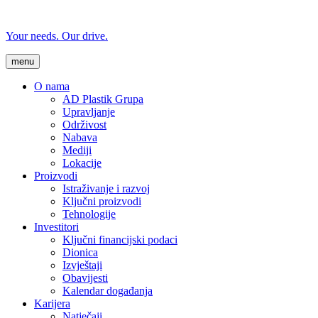
Your needs. Our drive.
menu
O nama
AD Plastik Grupa
Upravljanje
Održivost
Nabava
Mediji
Lokacije
Proizvodi
Istraživanje i razvoj
Ključni proizvodi
Tehnologije
Investitori
Ključni financijski podaci
Dionica
Izvještaji
Obavijesti
Kalendar događanja
Karijera
Natječaji