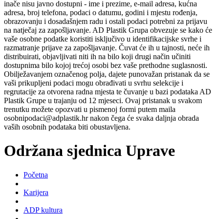
inače nisu javno dostupni - ime i prezime, e-mail adresa, kućna
adresa, broj telefona, podaci o datumu, godini i mjestu rođenja,
obrazovanju i dosadašnjem radu i ostali podaci potrebni za prijavu
na natječaj za zapošljavanje. AD Plastik Grupa obvezuje se kako će
vaše osobne podatke koristiti isključivo u identifikacijske svrhe i
razmatranje prijave za zapošljavanje. Čuvat će ih u tajnosti, neće ih
distribuirati, objavljivati niti ih na bilo koji drugi način učiniti
dostupnima bilo kojoj trećoj osobi bez vaše prethodne suglasnosti.
Obilježavanjem označenog polja, dajete punovažan pristanak da se
vaši prikupljeni podaci mogu obrađivati u svrhu selekcije i
regrutacije za otvorena radna mjesta te čuvanje u bazi podataka AD
Plastik Grupe u trajanju od 12 mjeseci. Ovaj pristanak u svakom
trenutku možete opozvati u pismenoj formi putem maila
osobnipodaci@adplastik.hr nakon čega će svaka daljnja obrada
vaših osobnih podataka biti obustavljena.
Održana sjednica Uprave
Početna
Karijera
ADP kultura