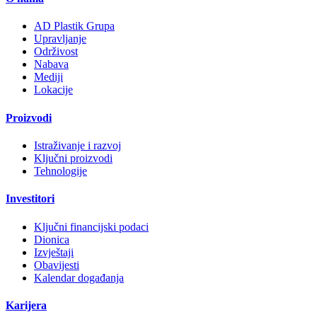
AD Plastik Grupa
Upravljanje
Održivost
Nabava
Mediji
Lokacije
Proizvodi
Istraživanje i razvoj
Ključni proizvodi
Tehnologije
Investitori
Ključni financijski podaci
Dionica
Izvještaji
Obavijesti
Kalendar događanja
Karijera