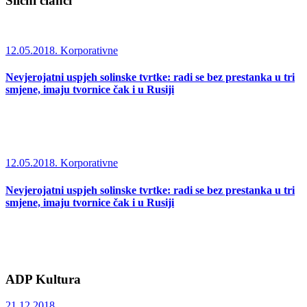
Slični članci
12.05.2018.
Korporativne
Nevjerojatni uspjeh solinske tvrtke: radi se bez prestanka u tri
smjene, imaju tvornice čak i u Rusiji
12.05.2018.
Korporativne
Nevjerojatni uspjeh solinske tvrtke: radi se bez prestanka u tri
smjene, imaju tvornice čak i u Rusiji
ADP Kultura
21.12.2018