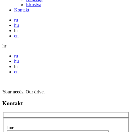
Iskustva
Kontakt
ru
hu
hr
en
hr
ru
hu
hr
en
Your needs. Our drive.
Kontakt
Ime