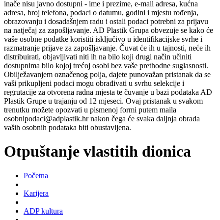
inače nisu javno dostupni - ime i prezime, e-mail adresa, kućna
adresa, broj telefona, podaci o datumu, godini i mjestu rođenja,
obrazovanju i dosadašnjem radu i ostali podaci potrebni za prijavu
na natječaj za zapošljavanje. AD Plastik Grupa obvezuje se kako će
vaše osobne podatke koristiti isključivo u identifikacijske svrhe i
razmatranje prijave za zapošljavanje. Čuvat će ih u tajnosti, neće ih
distribuirati, objavljivati niti ih na bilo koji drugi način učiniti
dostupnima bilo kojoj trećoj osobi bez vaše prethodne suglasnosti.
Obilježavanjem označenog polja, dajete punovažan pristanak da se
vaši prikupljeni podaci mogu obrađivati u svrhu selekcije i
regrutacije za otvorena radna mjesta te čuvanje u bazi podataka AD
Plastik Grupe u trajanju od 12 mjeseci. Ovaj pristanak u svakom
trenutku možete opozvati u pismenoj formi putem maila
osobnipodaci@adplastik.hr nakon čega će svaka daljnja obrada
vaših osobnih podataka biti obustavljena.
Otpuštanje vlastitih dionica
Početna
Karijera
ADP kultura