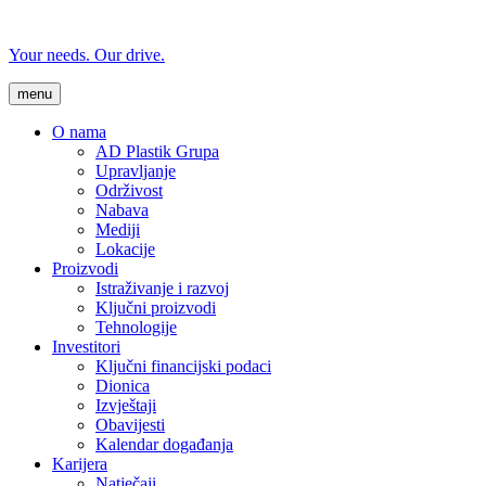
Your needs. Our drive.
menu
O nama
AD Plastik Grupa
Upravljanje
Održivost
Nabava
Mediji
Lokacije
Proizvodi
Istraživanje i razvoj
Ključni proizvodi
Tehnologije
Investitori
Ključni financijski podaci
Dionica
Izvještaji
Obavijesti
Kalendar događanja
Karijera
Natječaji