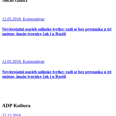
Slični članci
12.05.2018.
Korporativne
Nevjerojatni uspjeh solinske tvrtke: radi se bez prestanka u tri
smjene, imaju tvornice čak i u Rusiji
12.05.2018.
Korporativne
Nevjerojatni uspjeh solinske tvrtke: radi se bez prestanka u tri
smjene, imaju tvornice čak i u Rusiji
ADP Kultura
21.12.2018