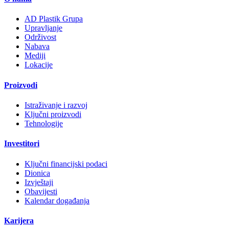
AD Plastik Grupa
Upravljanje
Održivost
Nabava
Mediji
Lokacije
Proizvodi
Istraživanje i razvoj
Ključni proizvodi
Tehnologije
Investitori
Ključni financijski podaci
Dionica
Izvještaji
Obavijesti
Kalendar događanja
Karijera