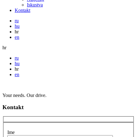
Iskustva
Kontakt
ru
hu
hr
en
hr
ru
hu
hr
en
Your needs. Our drive.
Kontakt
Ime