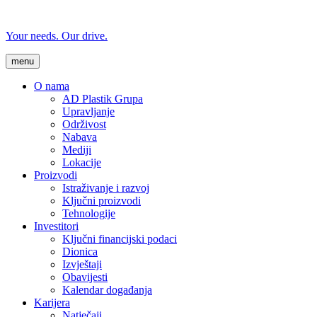
Your needs. Our drive.
menu
O nama
AD Plastik Grupa
Upravljanje
Održivost
Nabava
Mediji
Lokacije
Proizvodi
Istraživanje i razvoj
Ključni proizvodi
Tehnologije
Investitori
Ključni financijski podaci
Dionica
Izvještaji
Obavijesti
Kalendar događanja
Karijera
Natječaji