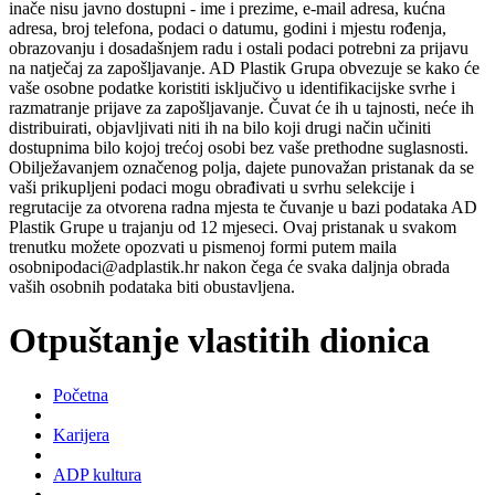
inače nisu javno dostupni - ime i prezime, e-mail adresa, kućna
adresa, broj telefona, podaci o datumu, godini i mjestu rođenja,
obrazovanju i dosadašnjem radu i ostali podaci potrebni za prijavu
na natječaj za zapošljavanje. AD Plastik Grupa obvezuje se kako će
vaše osobne podatke koristiti isključivo u identifikacijske svrhe i
razmatranje prijave za zapošljavanje. Čuvat će ih u tajnosti, neće ih
distribuirati, objavljivati niti ih na bilo koji drugi način učiniti
dostupnima bilo kojoj trećoj osobi bez vaše prethodne suglasnosti.
Obilježavanjem označenog polja, dajete punovažan pristanak da se
vaši prikupljeni podaci mogu obrađivati u svrhu selekcije i
regrutacije za otvorena radna mjesta te čuvanje u bazi podataka AD
Plastik Grupe u trajanju od 12 mjeseci. Ovaj pristanak u svakom
trenutku možete opozvati u pismenoj formi putem maila
osobnipodaci@adplastik.hr nakon čega će svaka daljnja obrada
vaših osobnih podataka biti obustavljena.
Otpuštanje vlastitih dionica
Početna
Karijera
ADP kultura