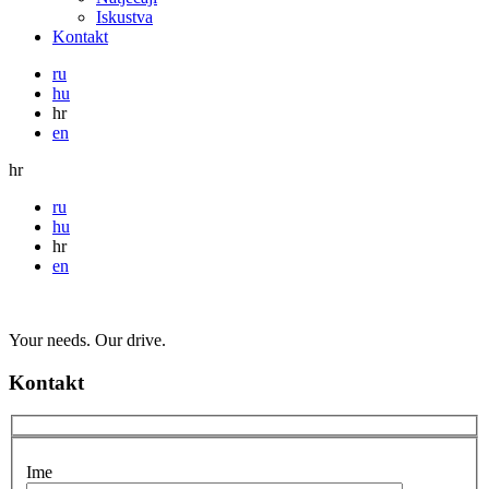
Iskustva
Kontakt
ru
hu
hr
en
hr
ru
hu
hr
en
Your needs. Our drive.
Kontakt
Ime