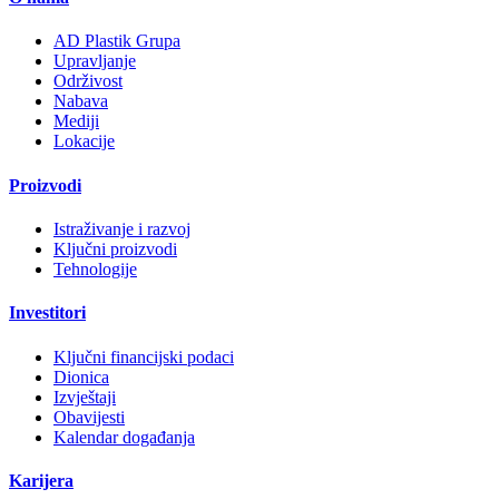
AD Plastik Grupa
Upravljanje
Održivost
Nabava
Mediji
Lokacije
Proizvodi
Istraživanje i razvoj
Ključni proizvodi
Tehnologije
Investitori
Ključni financijski podaci
Dionica
Izvještaji
Obavijesti
Kalendar događanja
Karijera