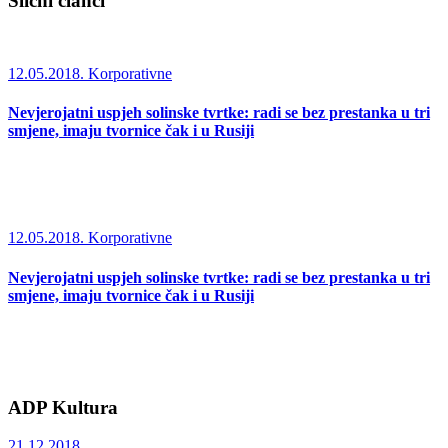
Slični članci
12.05.2018.
Korporativne
Nevjerojatni uspjeh solinske tvrtke: radi se bez prestanka u tri
smjene, imaju tvornice čak i u Rusiji
12.05.2018.
Korporativne
Nevjerojatni uspjeh solinske tvrtke: radi se bez prestanka u tri
smjene, imaju tvornice čak i u Rusiji
ADP Kultura
21.12.2018