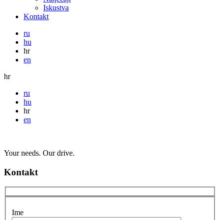
Iskustva
Kontakt
ru
hu
hr
en
hr
ru
hu
hr
en
Your needs. Our drive.
Kontakt
Ime