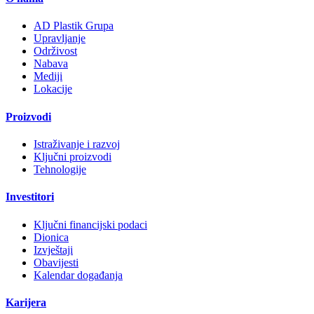
AD Plastik Grupa
Upravljanje
Održivost
Nabava
Mediji
Lokacije
Proizvodi
Istraživanje i razvoj
Ključni proizvodi
Tehnologije
Investitori
Ključni financijski podaci
Dionica
Izvještaji
Obavijesti
Kalendar događanja
Karijera