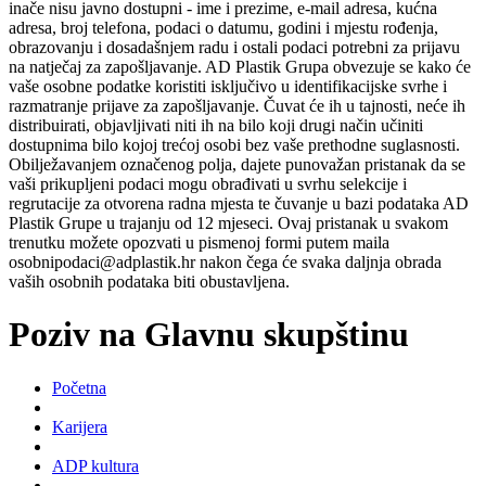
inače nisu javno dostupni - ime i prezime, e-mail adresa, kućna
adresa, broj telefona, podaci o datumu, godini i mjestu rođenja,
obrazovanju i dosadašnjem radu i ostali podaci potrebni za prijavu
na natječaj za zapošljavanje. AD Plastik Grupa obvezuje se kako će
vaše osobne podatke koristiti isključivo u identifikacijske svrhe i
razmatranje prijave za zapošljavanje. Čuvat će ih u tajnosti, neće ih
distribuirati, objavljivati niti ih na bilo koji drugi način učiniti
dostupnima bilo kojoj trećoj osobi bez vaše prethodne suglasnosti.
Obilježavanjem označenog polja, dajete punovažan pristanak da se
vaši prikupljeni podaci mogu obrađivati u svrhu selekcije i
regrutacije za otvorena radna mjesta te čuvanje u bazi podataka AD
Plastik Grupe u trajanju od 12 mjeseci. Ovaj pristanak u svakom
trenutku možete opozvati u pismenoj formi putem maila
osobnipodaci@adplastik.hr nakon čega će svaka daljnja obrada
vaših osobnih podataka biti obustavljena.
Poziv na Glavnu skupštinu
Početna
Karijera
ADP kultura