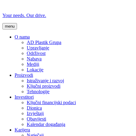
Your needs. Our drive.
menu
O nama
AD Plastik Grupa
Upravljanje
Održivost
Nabava
Mediji
Lokacije
Proizvodi
Istraživanje i razvoj
Ključni proizvodi
Tehnologije
Investitori
Ključni financijski podaci
Dionica
Izvještaji
Obavijesti
Kalendar događanja
Karijera
Natječaji