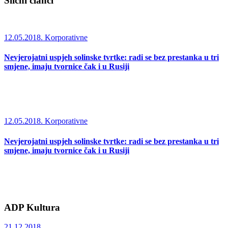
Slični članci
12.05.2018.
Korporativne
Nevjerojatni uspjeh solinske tvrtke: radi se bez prestanka u tri
smjene, imaju tvornice čak i u Rusiji
12.05.2018.
Korporativne
Nevjerojatni uspjeh solinske tvrtke: radi se bez prestanka u tri
smjene, imaju tvornice čak i u Rusiji
ADP Kultura
21.12.2018