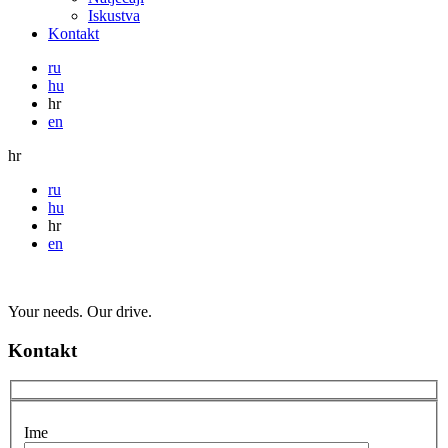
Iskustva
Kontakt
ru
hu
hr
en
hr
ru
hu
hr
en
Your needs. Our drive.
Kontakt
Ime