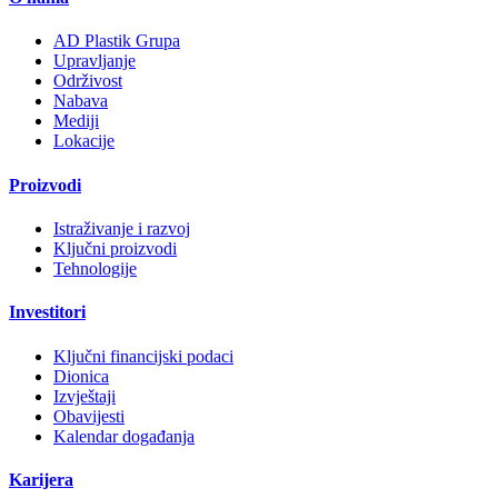
AD Plastik Grupa
Upravljanje
Održivost
Nabava
Mediji
Lokacije
Proizvodi
Istraživanje i razvoj
Ključni proizvodi
Tehnologije
Investitori
Ključni financijski podaci
Dionica
Izvještaji
Obavijesti
Kalendar događanja
Karijera