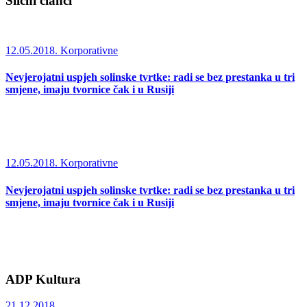
Slični članci
12.05.2018.
Korporativne
Nevjerojatni uspjeh solinske tvrtke: radi se bez prestanka u tri
smjene, imaju tvornice čak i u Rusiji
12.05.2018.
Korporativne
Nevjerojatni uspjeh solinske tvrtke: radi se bez prestanka u tri
smjene, imaju tvornice čak i u Rusiji
ADP Kultura
21.12.2018