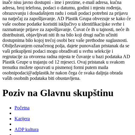
inače nisu javno dostupni - ime i prezime, e-mail adresa, kućna
adresa, broj telefona, podaci o datumu, godini i mjestu rođenja,
obrazovanju i dosadašnjem radu i ostali podaci potrebni za prijavu
na natječaj za zapošljavanje. AD Plastik Grupa obvezuje se kako će
vaše osobne podatke koristiti isključivo u identifikacijske svrhe i
razmatranje prijave za zapošljavanje. Čuvat će ih u tajnosti, neće ih
distribuirati, objavljivati niti ih na bilo koji drugi način učiniti
dostupnima bilo kojoj trećoj osobi bez vaše prethodne suglasnosti.
Obilježavanjem označenog polja, dajete punovažan pristanak da se
vaši prikupljeni podaci mogu obrađivati u svrhu selekcije i
regrutacije za otvorena radna mjesta te čuvanje u bazi podataka AD
Plastik Grupe u trajanju od 12 mjeseci. Ovaj pristanak u svakom
trenutku možete opozvati u pismenoj formi putem maila
osobnipodaci@adplastik.hr nakon čega će svaka daljnja obrada
vaših osobnih podataka biti obustavljena.
Poziv na Glavnu skupštinu
Početna
Karijera
ADP kultura