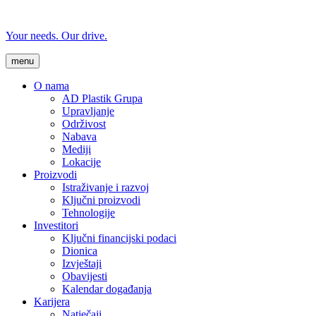
Your needs. Our drive.
menu
O nama
AD Plastik Grupa
Upravljanje
Održivost
Nabava
Mediji
Lokacije
Proizvodi
Istraživanje i razvoj
Ključni proizvodi
Tehnologije
Investitori
Ključni financijski podaci
Dionica
Izvještaji
Obavijesti
Kalendar događanja
Karijera
Natječaji