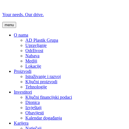
Your needs. Our drive.
menu
O nama
AD Plastik Grupa
Upravljanje
Održivost
Nabava
Mediji
Lokacije
Proizvodi
Istraživanje i razvoj
Ključni proizvodi
Tehnologije
Investitori
Ključni financijski podaci
Dionica
Izvještaji
Obavijesti
Kalendar događanja
Karijera
Natječaji