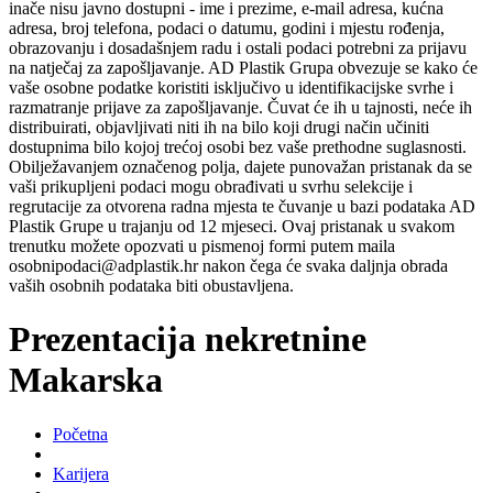
inače nisu javno dostupni - ime i prezime, e-mail adresa, kućna
adresa, broj telefona, podaci o datumu, godini i mjestu rođenja,
obrazovanju i dosadašnjem radu i ostali podaci potrebni za prijavu
na natječaj za zapošljavanje. AD Plastik Grupa obvezuje se kako će
vaše osobne podatke koristiti isključivo u identifikacijske svrhe i
razmatranje prijave za zapošljavanje. Čuvat će ih u tajnosti, neće ih
distribuirati, objavljivati niti ih na bilo koji drugi način učiniti
dostupnima bilo kojoj trećoj osobi bez vaše prethodne suglasnosti.
Obilježavanjem označenog polja, dajete punovažan pristanak da se
vaši prikupljeni podaci mogu obrađivati u svrhu selekcije i
regrutacije za otvorena radna mjesta te čuvanje u bazi podataka AD
Plastik Grupe u trajanju od 12 mjeseci. Ovaj pristanak u svakom
trenutku možete opozvati u pismenoj formi putem maila
osobnipodaci@adplastik.hr nakon čega će svaka daljnja obrada
vaših osobnih podataka biti obustavljena.
Prezentacija nekretnine
Makarska
Početna
Karijera