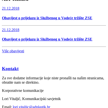
21.12.2018
Obavijest o prijelazu iz Službenog u Vodeće tržište ZSE
21.12.2018
Obavijest o prijelazu iz Službenog u Vodeće tržište ZSE
Više obavijesti
Kontakt
Za sve dodatne informacije koje niste pronašli na našim stranicama,
obratite nam se direktno.
Korporativne komunikacije
Lori Vitaljić, Komunikacijski savjetnik
Email:
lori.vitaljic@adplastik.hr