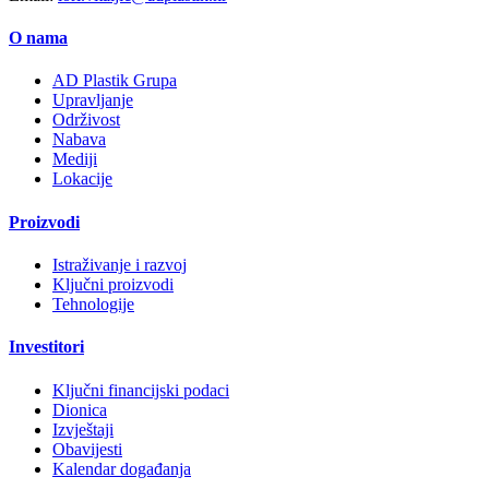
O nama
AD Plastik Grupa
Upravljanje
Održivost
Nabava
Mediji
Lokacije
Proizvodi
Istraživanje i razvoj
Ključni proizvodi
Tehnologije
Investitori
Ključni financijski podaci
Dionica
Izvještaji
Obavijesti
Kalendar događanja