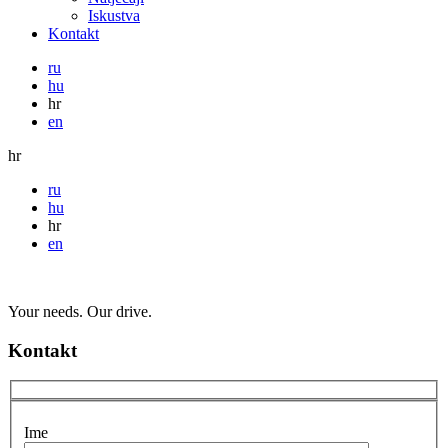
Iskustva
Kontakt
ru
hu
hr
en
hr
ru
hu
hr
en
Your needs. Our drive.
Kontakt
Ime