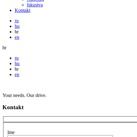
Iskustva
Kontakt
ru
hu
hr
en
hr
ru
hu
hr
en
Your needs. Our drive.
Kontakt
Ime