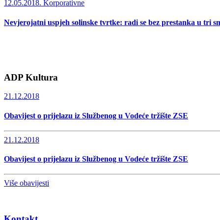
12.05.2018.
Korporativne
Nevjerojatni uspjeh solinske tvrtke: radi se bez prestanka u tri s
ADP Kultura
21.12.2018
Obavijest o prijelazu iz Službenog u Vodeće tržište ZSE
21.12.2018
Obavijest o prijelazu iz Službenog u Vodeće tržište ZSE
Više obavijesti
Kontakt