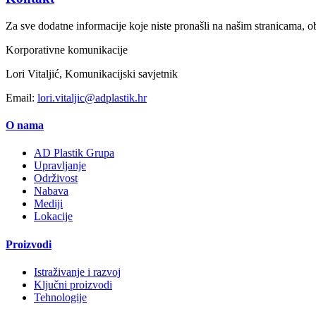
Za sve dodatne informacije koje niste pronašli na našim stranicama, ob
Korporativne komunikacije
Lori Vitaljić, Komunikacijski savjetnik
Email:
lori.vitaljic@adplastik.hr
O nama
AD Plastik Grupa
Upravljanje
Održivost
Nabava
Mediji
Lokacije
Proizvodi
Istraživanje i razvoj
Ključni proizvodi
Tehnologije