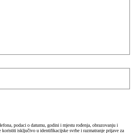
elefona, podaci o datumu, godini i mjestu rođenja, obrazovanju i
ristiti isključivo u identifikacijske svrhe i razmatranje prijave za