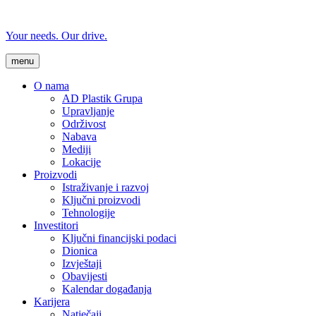
Your needs. Our drive.
menu
O nama
AD Plastik Grupa
Upravljanje
Održivost
Nabava
Mediji
Lokacije
Proizvodi
Istraživanje i razvoj
Ključni proizvodi
Tehnologije
Investitori
Ključni financijski podaci
Dionica
Izvještaji
Obavijesti
Kalendar događanja
Karijera
Natječaji