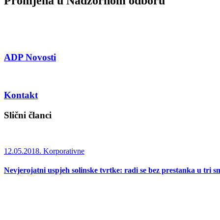
Promjena u Nadzornom odboru
ADP Novosti
Kontakt
Slični članci
12.05.2018.
Korporativne
Nevjerojatni uspjeh solinske tvrtke: radi se bez prestanka u tri s