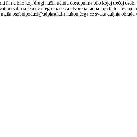
ti niti ih na bilo koji drugi način učiniti dostupnima bilo kojoj trećoj o
ati u svrhu selekcije i regrutacije za otvorena radna mjesta te čuvanje
maila osobnipodaci@adplastik.hr nakon čega će svaka daljnja obrada v