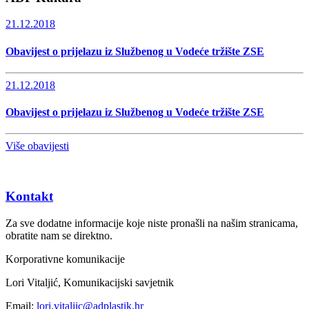
21.12.2018
Obavijest o prijelazu iz Službenog u Vodeće tržište ZSE
21.12.2018
Obavijest o prijelazu iz Službenog u Vodeće tržište ZSE
Više obavijesti
Kontakt
Za sve dodatne informacije koje niste pronašli na našim stranicama,
obratite nam se direktno.
Korporativne komunikacije
Lori Vitaljić, Komunikacijski savjetnik
Email:
lori.vitaljic@adplastik.hr