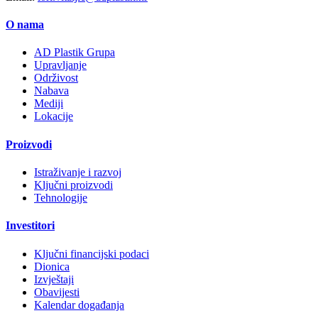
O nama
AD Plastik Grupa
Upravljanje
Održivost
Nabava
Mediji
Lokacije
Proizvodi
Istraživanje i razvoj
Ključni proizvodi
Tehnologije
Investitori
Ključni financijski podaci
Dionica
Izvještaji
Obavijesti
Kalendar događanja