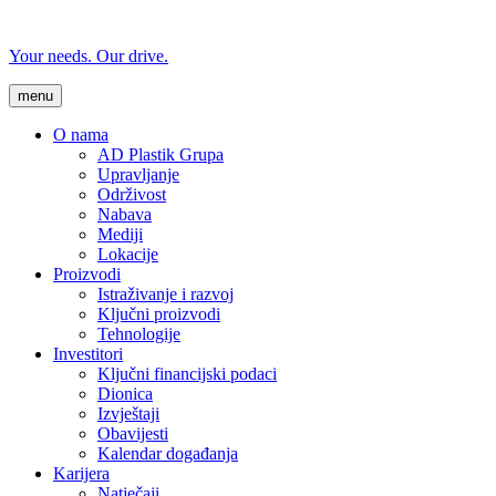
Your needs. Our drive.
menu
O nama
AD Plastik Grupa
Upravljanje
Održivost
Nabava
Mediji
Lokacije
Proizvodi
Istraživanje i razvoj
Ključni proizvodi
Tehnologije
Investitori
Ključni financijski podaci
Dionica
Izvještaji
Obavijesti
Kalendar događanja
Karijera
Natječaji