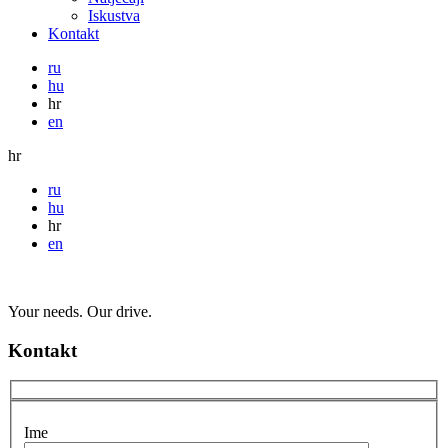
Iskustva
Kontakt
ru
hu
hr
en
hr
ru
hu
hr
en
Your needs. Our drive.
Kontakt
Ime