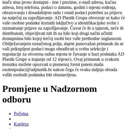
inače nisu javno dostupni - ime i prezime, e-mail adresa, kućna
adresa, broj telefona, podaci o datumu, godini i mjestu rođenja,
obrazovanju i dosadašnjem radu i ostali podaci potrebni za prijavu
na natječaj za zapošljavanje. AD Plastik Grupa obvezuje se kako će
vaše osobne podatke koristiti isključivo u identifikacijske svrhe i
razmatranje prijave za zapošljavanje. Čuvat će ih u tajnosti, neće ih
distribuirati, objavljivati niti ih na bilo koji drugi način učiniti
dostupnima bilo kojoj trećoj osobi bez vaše prethodne suglasnosti.
Obilježavanjem označenog polja, dajete punovažan pristanak da se
vaši prikupljeni podaci mogu obrađivati u svrhu selekcije i
regrutacije za otvorena radna mjesta te čuvanje u bazi podataka AD
Plastik Grupe u trajanju od 12 mjeseci. Ovaj pristanak u svakom
trenutku možete opozvati u pismenoj formi putem maila
osobnipodaci@adplastik.hr nakon čega će svaka daljnja obrada
vaših osobnih podataka biti obustavljena.
Promjene u Nadzornom
odboru
Početna
Karijera