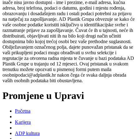
inače nisu javno dostupni - ime i prezime, e-mail adresa, kućna
adresa, broj telefona, podaci o datumu, godini i mjestu rođenja,
obrazovanju i dosadašnjem radu i ostali podaci potrebni za prijavu
na natječaj za zapošljavanje. AD Plastik Grupa obvezuje se kako će
vaše osobne podatke koristiti isključivo u identifikacijske svrhe i
razmatranje prijave za zapošljavanje. Čuvat će ih u tajnosti, neće ih
distribuirati, objavljivati niti ih na bilo koji drugi način učiniti
dostupnima bilo kojoj trećoj osobi bez vaše prethodne suglasnosti.
Obilježavanjem označenog polja, dajete punovažan pristanak da se
vaši prikupljeni podaci mogu obrađivati u svrhu selekcije i
regrutacije za otvorena radna mjesta te čuvanje u bazi podataka AD
Plastik Grupe u trajanju od 12 mjeseci. Ovaj pristanak u svakom
trenutku možete opozvati u pismenoj formi putem maila
osobnipodaci@adplastik.hr nakon čega će svaka daljnja obrada
vaših osobnih podataka biti obustavljena.
Promjene u Upravi
Početna
Karijera
ADP kultura