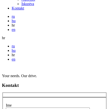
Iskustva
Kontakt
ru
hu
hr
en
hr
ru
hu
hr
en
Your needs. Our drive.
Kontakt
Ime