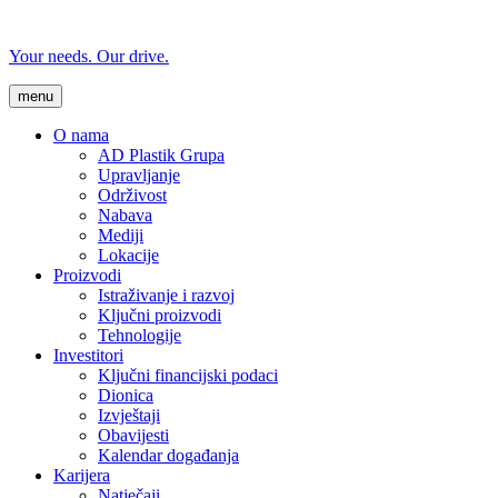
Your needs. Our drive.
menu
O nama
AD Plastik Grupa
Upravljanje
Održivost
Nabava
Mediji
Lokacije
Proizvodi
Istraživanje i razvoj
Ključni proizvodi
Tehnologije
Investitori
Ključni financijski podaci
Dionica
Izvještaji
Obavijesti
Kalendar događanja
Karijera
Natječaji