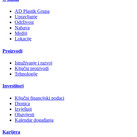
AD Plastik Grupa
Upravljanje
Održivost
Nabava
Mediji
Lokacije
Proizvodi
Istraživanje i razvoj
Ključni proizvodi
Tehnologije
Investitori
Ključni financijski podaci
Dionica
Izvještaji
Obavijesti
Kalendar događanja
Karijera