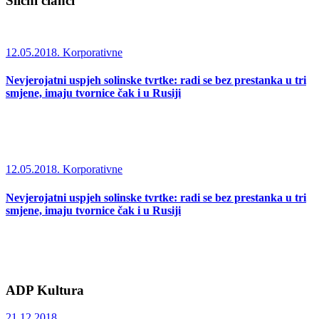
Slični članci
12.05.2018.
Korporativne
Nevjerojatni uspjeh solinske tvrtke: radi se bez prestanka u tri
smjene, imaju tvornice čak i u Rusiji
12.05.2018.
Korporativne
Nevjerojatni uspjeh solinske tvrtke: radi se bez prestanka u tri
smjene, imaju tvornice čak i u Rusiji
ADP Kultura
21.12.2018