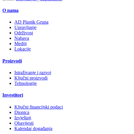
O nama
AD Plastik Grupa
Upravljanje
Održivost
Nabava
Mediji
Lokacije
Proizvodi
Istraživanje i razvoj
Ključni proizvodi
Tehnologije
Investitori
Ključni financijski podaci
Dionica
Izvještaji
Obavijesti
Kalendar događanja