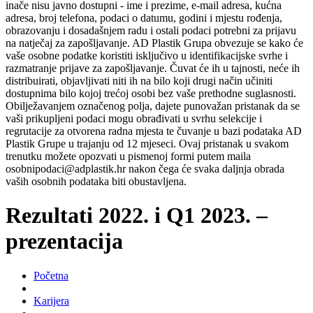
inače nisu javno dostupni - ime i prezime, e-mail adresa, kućna
adresa, broj telefona, podaci o datumu, godini i mjestu rođenja,
obrazovanju i dosadašnjem radu i ostali podaci potrebni za prijavu
na natječaj za zapošljavanje. AD Plastik Grupa obvezuje se kako će
vaše osobne podatke koristiti isključivo u identifikacijske svrhe i
razmatranje prijave za zapošljavanje. Čuvat će ih u tajnosti, neće ih
distribuirati, objavljivati niti ih na bilo koji drugi način učiniti
dostupnima bilo kojoj trećoj osobi bez vaše prethodne suglasnosti.
Obilježavanjem označenog polja, dajete punovažan pristanak da se
vaši prikupljeni podaci mogu obrađivati u svrhu selekcije i
regrutacije za otvorena radna mjesta te čuvanje u bazi podataka AD
Plastik Grupe u trajanju od 12 mjeseci. Ovaj pristanak u svakom
trenutku možete opozvati u pismenoj formi putem maila
osobnipodaci@adplastik.hr nakon čega će svaka daljnja obrada
vaših osobnih podataka biti obustavljena.
Rezultati 2022. i Q1 2023. –
prezentacija
Početna
Karijera