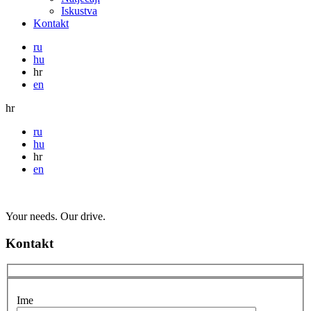
Iskustva
Kontakt
ru
hu
hr
en
hr
ru
hu
hr
en
Your needs. Our drive.
Kontakt
Ime