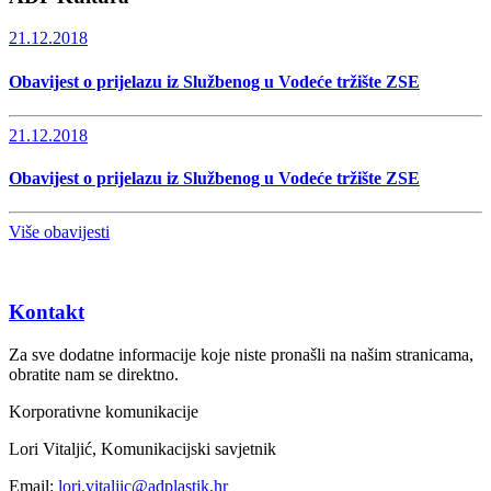
21.12.2018
Obavijest o prijelazu iz Službenog u Vodeće tržište ZSE
21.12.2018
Obavijest o prijelazu iz Službenog u Vodeće tržište ZSE
Više obavijesti
Kontakt
Za sve dodatne informacije koje niste pronašli na našim stranicama,
obratite nam se direktno.
Korporativne komunikacije
Lori Vitaljić, Komunikacijski savjetnik
Email:
lori.vitaljic@adplastik.hr