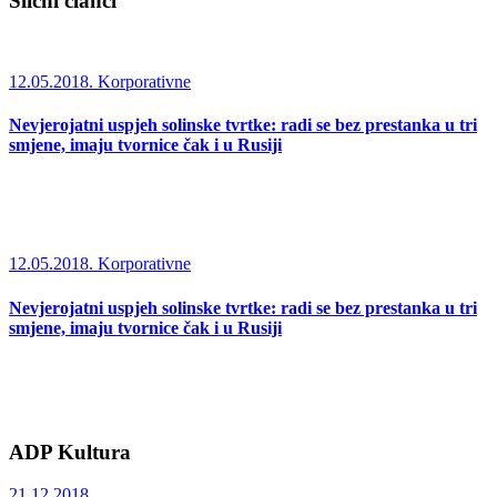
Slični članci
12.05.2018.
Korporativne
Nevjerojatni uspjeh solinske tvrtke: radi se bez prestanka u tri
smjene, imaju tvornice čak i u Rusiji
12.05.2018.
Korporativne
Nevjerojatni uspjeh solinske tvrtke: radi se bez prestanka u tri
smjene, imaju tvornice čak i u Rusiji
ADP Kultura
21.12.2018