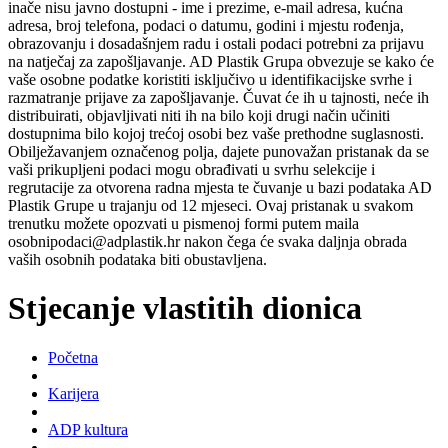
inače nisu javno dostupni - ime i prezime, e-mail adresa, kućna
adresa, broj telefona, podaci o datumu, godini i mjestu rođenja,
obrazovanju i dosadašnjem radu i ostali podaci potrebni za prijavu
na natječaj za zapošljavanje. AD Plastik Grupa obvezuje se kako će
vaše osobne podatke koristiti isključivo u identifikacijske svrhe i
razmatranje prijave za zapošljavanje. Čuvat će ih u tajnosti, neće ih
distribuirati, objavljivati niti ih na bilo koji drugi način učiniti
dostupnima bilo kojoj trećoj osobi bez vaše prethodne suglasnosti.
Obilježavanjem označenog polja, dajete punovažan pristanak da se
vaši prikupljeni podaci mogu obrađivati u svrhu selekcije i
regrutacije za otvorena radna mjesta te čuvanje u bazi podataka AD
Plastik Grupe u trajanju od 12 mjeseci. Ovaj pristanak u svakom
trenutku možete opozvati u pismenoj formi putem maila
osobnipodaci@adplastik.hr nakon čega će svaka daljnja obrada
vaših osobnih podataka biti obustavljena.
Stjecanje vlastitih dionica
Početna
Karijera
ADP kultura