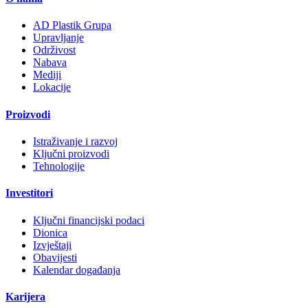
AD Plastik Grupa
Upravljanje
Održivost
Nabava
Mediji
Lokacije
Proizvodi
Istraživanje i razvoj
Ključni proizvodi
Tehnologije
Investitori
Ključni financijski podaci
Dionica
Izvještaji
Obavijesti
Kalendar događanja
Karijera