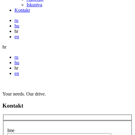
Iskustva
Kontakt
ru
hu
hr
en
hr
ru
hu
hr
en
Your needs. Our drive.
Kontakt
Ime