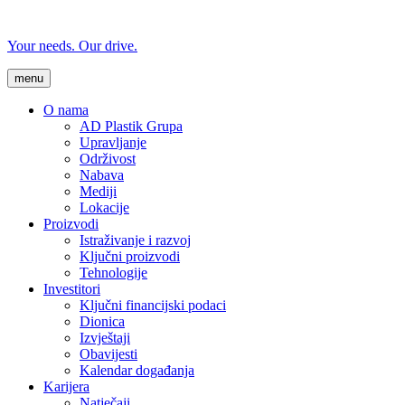
Your needs. Our drive.
menu
O nama
AD Plastik Grupa
Upravljanje
Održivost
Nabava
Mediji
Lokacije
Proizvodi
Istraživanje i razvoj
Ključni proizvodi
Tehnologije
Investitori
Ključni financijski podaci
Dionica
Izvještaji
Obavijesti
Kalendar događanja
Karijera
Natječaji