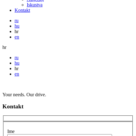
Iskustva
Kontakt
ru
hu
hr
en
hr
ru
hu
hr
en
Your needs. Our drive.
Kontakt
Ime