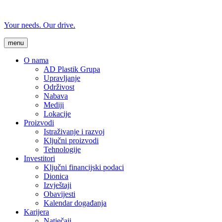
Your needs. Our drive.
menu
O nama
AD Plastik Grupa
Upravljanje
Održivost
Nabava
Mediji
Lokacije
Proizvodi
Istraživanje i razvoj
Ključni proizvodi
Tehnologije
Investitori
Ključni financijski podaci
Dionica
Izvještaji
Obavijesti
Kalendar događanja
Karijera
Natječaji