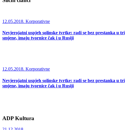
Slični članci
12.05.2018.
Korporativne
Nevjerojatni uspjeh solinske tvrtke: radi se bez prestanka u tri
smjene, imaju tvornice čak i u Rusiji
12.05.2018.
Korporativne
Nevjerojatni uspjeh solinske tvrtke: radi se bez prestanka u tri
smjene, imaju tvornice čak i u Rusiji
ADP Kultura
21.12.2018