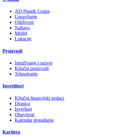
AD Plastik Grupa
Upravljanje
Održivost
Nabava
Mediji
Lokacije
Proizvodi
Istraživanje i razvoj
Ključni proizvodi
Tehnologije
Investitori
Ključni financijski podaci
Dionica
Izvještaji
Obavijesti
Kalendar događanja
Karijera