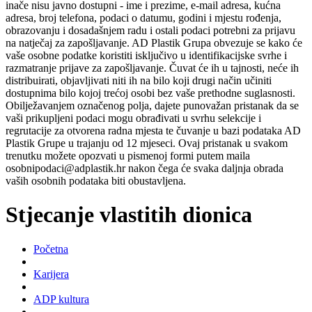
inače nisu javno dostupni - ime i prezime, e-mail adresa, kućna
adresa, broj telefona, podaci o datumu, godini i mjestu rođenja,
obrazovanju i dosadašnjem radu i ostali podaci potrebni za prijavu
na natječaj za zapošljavanje. AD Plastik Grupa obvezuje se kako će
vaše osobne podatke koristiti isključivo u identifikacijske svrhe i
razmatranje prijave za zapošljavanje. Čuvat će ih u tajnosti, neće ih
distribuirati, objavljivati niti ih na bilo koji drugi način učiniti
dostupnima bilo kojoj trećoj osobi bez vaše prethodne suglasnosti.
Obilježavanjem označenog polja, dajete punovažan pristanak da se
vaši prikupljeni podaci mogu obrađivati u svrhu selekcije i
regrutacije za otvorena radna mjesta te čuvanje u bazi podataka AD
Plastik Grupe u trajanju od 12 mjeseci. Ovaj pristanak u svakom
trenutku možete opozvati u pismenoj formi putem maila
osobnipodaci@adplastik.hr nakon čega će svaka daljnja obrada
vaših osobnih podataka biti obustavljena.
Stjecanje vlastitih dionica
Početna
Karijera
ADP kultura