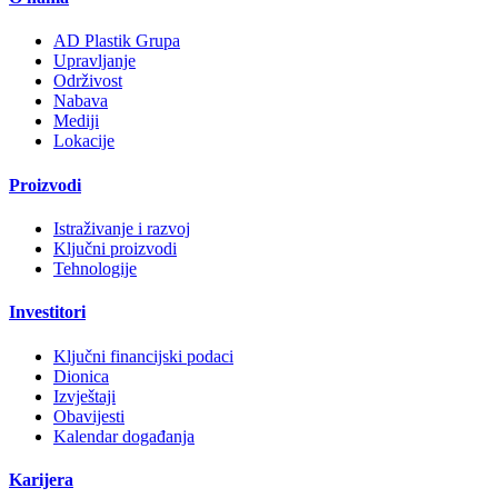
AD Plastik Grupa
Upravljanje
Održivost
Nabava
Mediji
Lokacije
Proizvodi
Istraživanje i razvoj
Ključni proizvodi
Tehnologije
Investitori
Ključni financijski podaci
Dionica
Izvještaji
Obavijesti
Kalendar događanja
Karijera