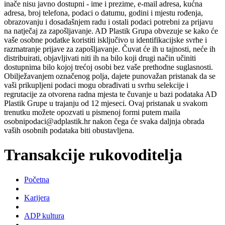
inače nisu javno dostupni - ime i prezime, e-mail adresa, kućna
adresa, broj telefona, podaci o datumu, godini i mjestu rođenja,
obrazovanju i dosadašnjem radu i ostali podaci potrebni za prijavu
na natječaj za zapošljavanje. AD Plastik Grupa obvezuje se kako će
vaše osobne podatke koristiti isključivo u identifikacijske svrhe i
razmatranje prijave za zapošljavanje. Čuvat će ih u tajnosti, neće ih
distribuirati, objavljivati niti ih na bilo koji drugi način učiniti
dostupnima bilo kojoj trećoj osobi bez vaše prethodne suglasnosti.
Obilježavanjem označenog polja, dajete punovažan pristanak da se
vaši prikupljeni podaci mogu obrađivati u svrhu selekcije i
regrutacije za otvorena radna mjesta te čuvanje u bazi podataka AD
Plastik Grupe u trajanju od 12 mjeseci. Ovaj pristanak u svakom
trenutku možete opozvati u pismenoj formi putem maila
osobnipodaci@adplastik.hr nakon čega će svaka daljnja obrada
vaših osobnih podataka biti obustavljena.
Transakcije rukovoditelja
Početna
Karijera
ADP kultura