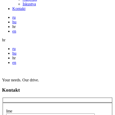
Iskustva
Kontakt
ru
hu
hr
en
hr
ru
hu
hr
en
Your needs. Our drive.
Kontakt
Ime