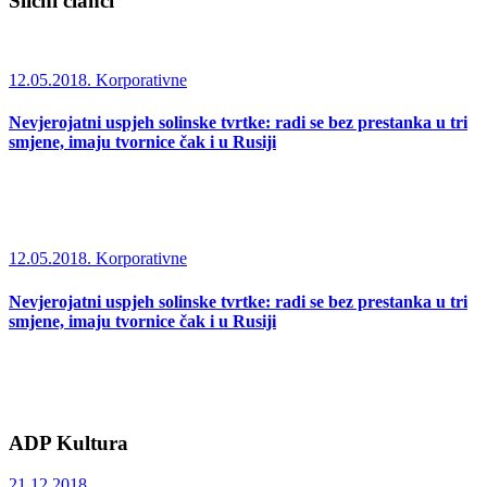
Slični članci
12.05.2018.
Korporativne
Nevjerojatni uspjeh solinske tvrtke: radi se bez prestanka u tri
smjene, imaju tvornice čak i u Rusiji
12.05.2018.
Korporativne
Nevjerojatni uspjeh solinske tvrtke: radi se bez prestanka u tri
smjene, imaju tvornice čak i u Rusiji
ADP Kultura
21.12.2018