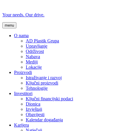
Your needs. Our drive.
menu
O nama
AD Plastik Grupa
Upravljanje
Održivost
Nabava
Mediji
Lokacije
Proizvodi
Istraživanje i razvoj
Ključni proizvodi
Tehnologije
Investitori
Ključni financijski podaci
Dionica
Izvještaji
Obavijesti
Kalendar događanja
Karijera
Natječaji