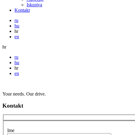
Iskustva
Kontakt
ru
hu
hr
en
hr
ru
hu
hr
en
Your needs. Our drive.
Kontakt
Ime