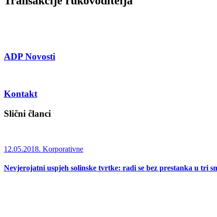
Transakcije rukovoditelja
ADP Novosti
Kontakt
Slični članci
12.05.2018.
Korporativne
Nevjerojatni uspjeh solinske tvrtke: radi se bez prestanka u tri s