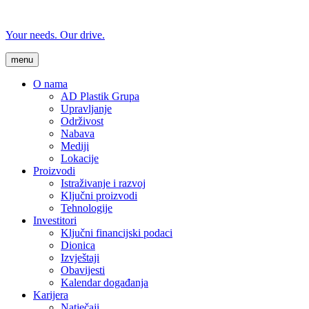
Your needs. Our drive.
menu
O nama
AD Plastik Grupa
Upravljanje
Održivost
Nabava
Mediji
Lokacije
Proizvodi
Istraživanje i razvoj
Ključni proizvodi
Tehnologije
Investitori
Ključni financijski podaci
Dionica
Izvještaji
Obavijesti
Kalendar događanja
Karijera
Natječaji