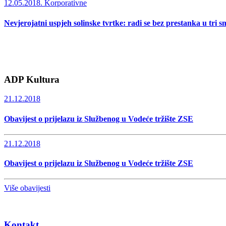
12.05.2018.
Korporativne
Nevjerojatni uspjeh solinske tvrtke: radi se bez prestanka u tri s
ADP Kultura
21.12.2018
Obavijest o prijelazu iz Službenog u Vodeće tržište ZSE
21.12.2018
Obavijest o prijelazu iz Službenog u Vodeće tržište ZSE
Više obavijesti
Kontakt