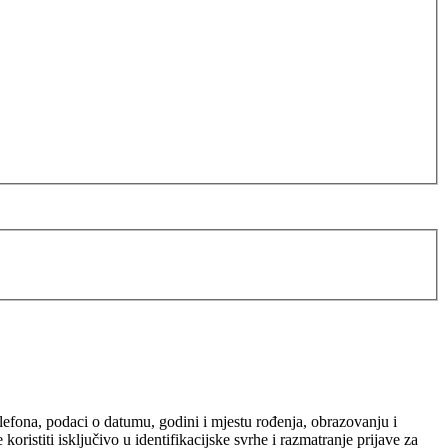
elefona, podaci o datumu, godini i mjestu rođenja, obrazovanju i
ristiti isključivo u identifikacijske svrhe i razmatranje prijave za