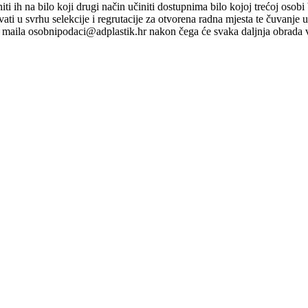
ti niti ih na bilo koji drugi način učiniti dostupnima bilo kojoj trećoj o
ati u svrhu selekcije i regrutacije za otvorena radna mjesta te čuvanje
maila osobnipodaci@adplastik.hr nakon čega će svaka daljnja obrada v