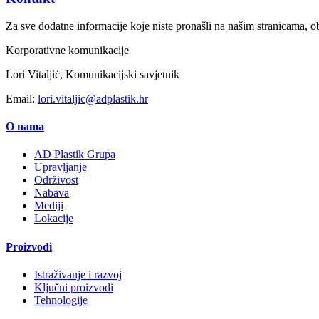
Za sve dodatne informacije koje niste pronašli na našim stranicama, ob
Korporativne komunikacije
Lori Vitaljić, Komunikacijski savjetnik
Email:
lori.vitaljic@adplastik.hr
O nama
AD Plastik Grupa
Upravljanje
Održivost
Nabava
Mediji
Lokacije
Proizvodi
Istraživanje i razvoj
Ključni proizvodi
Tehnologije