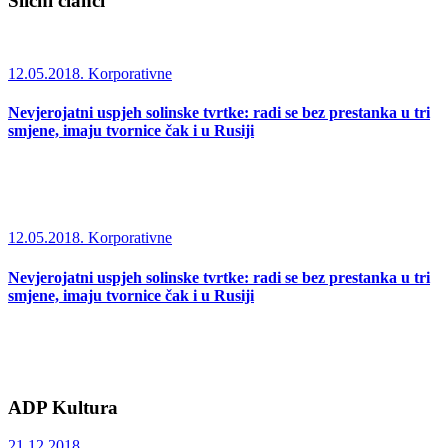
Slični članci
12.05.2018.
Korporativne
Nevjerojatni uspjeh solinske tvrtke: radi se bez prestanka u tri
smjene, imaju tvornice čak i u Rusiji
12.05.2018.
Korporativne
Nevjerojatni uspjeh solinske tvrtke: radi se bez prestanka u tri
smjene, imaju tvornice čak i u Rusiji
ADP Kultura
21.12.2018