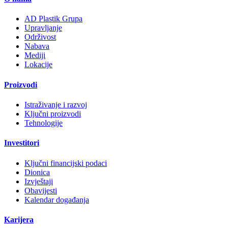
AD Plastik Grupa
Upravljanje
Održivost
Nabava
Mediji
Lokacije
Proizvodi
Istraživanje i razvoj
Ključni proizvodi
Tehnologije
Investitori
Ključni financijski podaci
Dionica
Izvještaji
Obavijesti
Kalendar događanja
Karijera