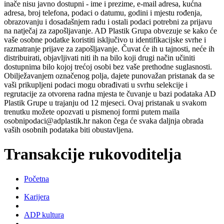
inače nisu javno dostupni - ime i prezime, e-mail adresa, kućna
adresa, broj telefona, podaci o datumu, godini i mjestu rođenja,
obrazovanju i dosadašnjem radu i ostali podaci potrebni za prijavu
na natječaj za zapošljavanje. AD Plastik Grupa obvezuje se kako će
vaše osobne podatke koristiti isključivo u identifikacijske svrhe i
razmatranje prijave za zapošljavanje. Čuvat će ih u tajnosti, neće ih
distribuirati, objavljivati niti ih na bilo koji drugi način učiniti
dostupnima bilo kojoj trećoj osobi bez vaše prethodne suglasnosti.
Obilježavanjem označenog polja, dajete punovažan pristanak da se
vaši prikupljeni podaci mogu obrađivati u svrhu selekcije i
regrutacije za otvorena radna mjesta te čuvanje u bazi podataka AD
Plastik Grupe u trajanju od 12 mjeseci. Ovaj pristanak u svakom
trenutku možete opozvati u pismenoj formi putem maila
osobnipodaci@adplastik.hr nakon čega će svaka daljnja obrada
vaših osobnih podataka biti obustavljena.
Transakcije rukovoditelja
Početna
Karijera
ADP kultura