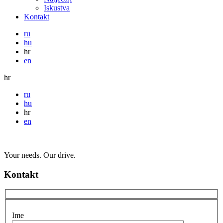
Iskustva
Kontakt
ru
hu
hr
en
hr
ru
hu
hr
en
Your needs. Our drive.
Kontakt
Ime