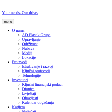
Your needs. Our drive.
menu
O nama
AD Plastik Grupa
Upravljanje
Održivost
Nabava
Mediji
Lokacije
Proizvodi
Istraživanje i razvoj
Ključni proizvodi
Tehnologije
Investitori
Ključni financijski podaci
Dionica
Izvještaji
Obavijesti
Kalendar događanja
Karijera
Natječaji