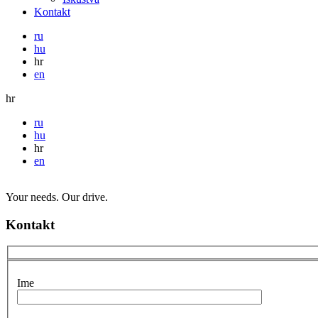
Kontakt
ru
hu
hr
en
hr
ru
hu
hr
en
Your needs. Our drive.
Kontakt
Ime