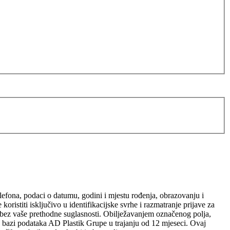
elefona, podaci o datumu, godini i mjestu rođenja, obrazovanju i
ristiti isključivo u identifikacijske svrhe i razmatranje prijave za
sobi bez vaše prethodne suglasnosti. Obilježavanjem označenog polja,
 u bazi podataka AD Plastik Grupe u trajanju od 12 mjeseci. Ovaj