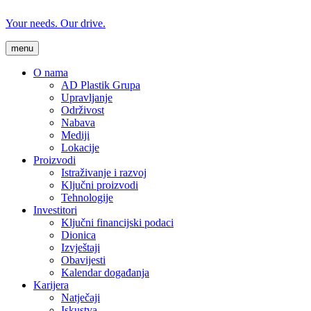
Your needs. Our drive.
menu
O nama
AD Plastik Grupa
Upravljanje
Održivost
Nabava
Mediji
Lokacije
Proizvodi
Istraživanje i razvoj
Ključni proizvodi
Tehnologije
Investitori
Ključni financijski podaci
Dionica
Izvještaji
Obavijesti
Kalendar događanja
Karijera
Natječaji
Iskustva