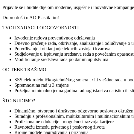
Prijavite se i budite dijelom moderne, uspješne i inovativne kompanije 
Dobro došli u AD Plastik tim!
TVOJI ZADACI I ODGOVORNOSTI
Izvođenje radova preventivnog održavanja
Dnevno praćenje rada, otkrivanje, analiziranje i odlučivanje o 
Potvrđivanje i otklanjanje tekućih zastoja i kvarova
Sudjelovanje u ispitivanju sredstava rada s povećanim opasnos
Modificiranje sredstava rada po danim uputstvima
OD TEBE TRAŽIMO
SSS elektrotehničkog/tehničkog smjera i / ili vještine rada u po
Spremnost na rad u 3 smjene
Poželjna minimalno jedna godina radnog iskustva na istim ili s
ŠTO NUDIMO?
Dinamično, otvoreno i društveno odgovorno poslovno okružen
Suradnju s profesionalnim, multikulturnim i multinacionalnim 
Profesionalne edukacije i mogućnost razvoja karijere
Ravnotežu između privatnog i poslovnog života
Brojne modele nagrađivanja i priznanja