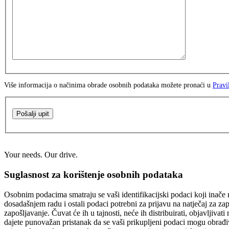
Više informacija o načinima obrade osobnih podataka možete pronaći u
Pravi
Pošalji upit
Your needs. Our drive.
Suglasnost za korištenje osobnih podataka
Osobnim podacima smatraju se vaši identifikacijski podaci koji inače n
dosadašnjem radu i ostali podaci potrebni za prijavu na natječaj za za
zapošljavanje. Čuvat će ih u tajnosti, neće ih distribuirati, objavljiva
dajete punovažan pristanak da se vaši prikupljeni podaci mogu obrađiv