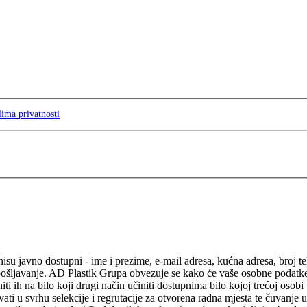
lima privatnosti
isu javno dostupni - ime i prezime, e-mail adresa, kućna adresa, broj t
pošljavanje. AD Plastik Grupa obvezuje se kako će vaše osobne podatke ko
ti niti ih na bilo koji drugi način učiniti dostupnima bilo kojoj trećoj o
ati u svrhu selekcije i regrutacije za otvorena radna mjesta te čuvanje