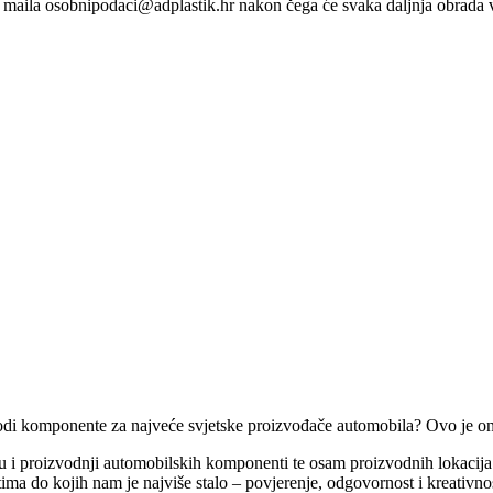
maila osobnipodaci@adplastik.hr nakon čega će svaka daljnja obrada v
izvodi komponente za najveće svjetske proizvođače automobila? Ovo je o
 i proizvodnji automobilskih komponenti te osam proizvodnih lokacija u 
tima do kojih nam je najviše stalo – povjerenje, odgovornost i kreativno