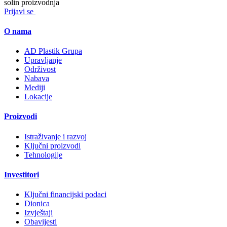
solin
proizvodnja
Prijavi se
O nama
AD Plastik Grupa
Upravljanje
Održivost
Nabava
Mediji
Lokacije
Proizvodi
Istraživanje i razvoj
Ključni proizvodi
Tehnologije
Investitori
Ključni financijski podaci
Dionica
Izvještaji
Obavijesti