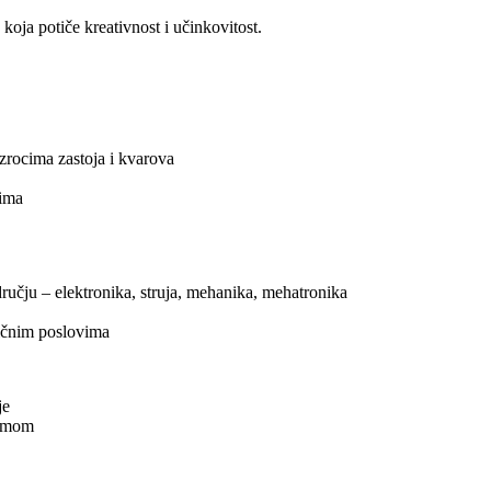
koja potiče kreativnost i učinkovitost.
uzrocima zastoja i kvarova
tima
dručju – elektronika, struja, mehanika, mehatronika
ličnim poslovima
je
timom