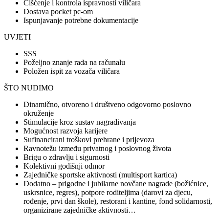
Čišćenje i kontrola ispravnosti viličara
Dostava pocket pc-om
Ispunjavanje potrebne dokumentacije
UVJETI
SSS
Poželjno znanje rada na računalu
Položen ispit za vozača viličara
ŠTO NUDIMO
Dinamično, otvoreno i društveno odgovorno poslovno
okruženje
Stimulacije kroz sustav nagrađivanja
Mogućnost razvoja karijere
Sufinancirani troškovi prehrane i prijevoza
Ravnotežu između privatnog i poslovnog života
Brigu o zdravlju i sigurnosti
Kolektivni godišnji odmor
Zajedničke sportske aktivnosti (multisport kartica)
Dodatno – prigodne i jubilarne novčane nagrade (božićnice,
uskrsnice, regres), potpore roditeljima (darovi za djecu,
rođenje, prvi dan škole), restorani i kantine, fond solidarnosti,
organizirane zajedničke aktivnosti…