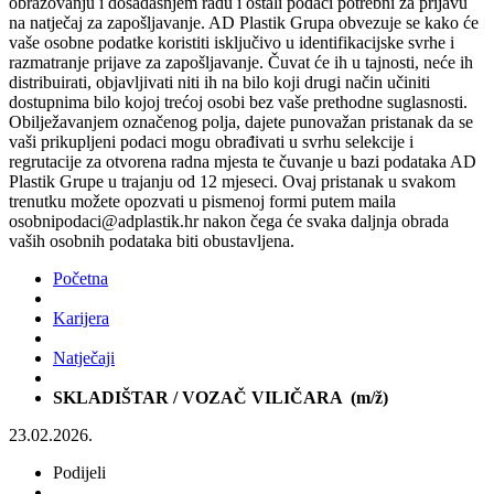
obrazovanju i dosadašnjem radu i ostali podaci potrebni za prijavu
na natječaj za zapošljavanje. AD Plastik Grupa obvezuje se kako će
vaše osobne podatke koristiti isključivo u identifikacijske svrhe i
razmatranje prijave za zapošljavanje. Čuvat će ih u tajnosti, neće ih
distribuirati, objavljivati niti ih na bilo koji drugi način učiniti
dostupnima bilo kojoj trećoj osobi bez vaše prethodne suglasnosti.
Obilježavanjem označenog polja, dajete punovažan pristanak da se
vaši prikupljeni podaci mogu obrađivati u svrhu selekcije i
regrutacije za otvorena radna mjesta te čuvanje u bazi podataka AD
Plastik Grupe u trajanju od 12 mjeseci. Ovaj pristanak u svakom
trenutku možete opozvati u pismenoj formi putem maila
osobnipodaci@adplastik.hr nakon čega će svaka daljnja obrada
vaših osobnih podataka biti obustavljena.
Početna
Karijera
Natječaji
SKLADIŠTAR / VOZAČ VILIČARA (m/ž)
23.02.2026.
Podijeli