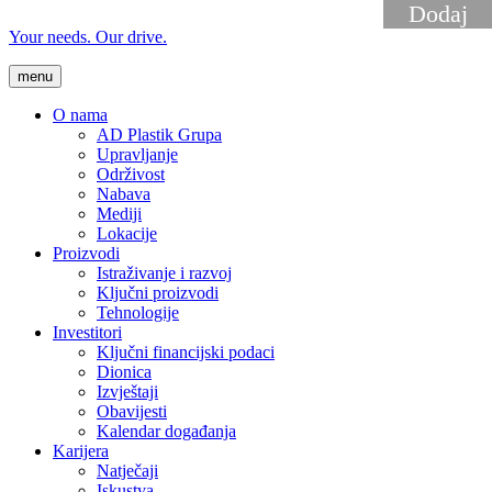
Your needs. Our drive.
menu
O nama
AD Plastik Grupa
Upravljanje
Održivost
Nabava
Mediji
Lokacije
Proizvodi
Istraživanje i razvoj
Ključni proizvodi
Tehnologije
Investitori
Ključni financijski podaci
Dionica
Izvještaji
Obavijesti
Kalendar događanja
Karijera
Natječaji
Iskustva