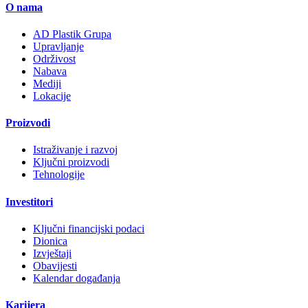
O nama
AD Plastik Grupa
Upravljanje
Održivost
Nabava
Mediji
Lokacije
Proizvodi
Istraživanje i razvoj
Ključni proizvodi
Tehnologije
Investitori
Ključni financijski podaci
Dionica
Izvještaji
Obavijesti
Kalendar događanja
Karijera