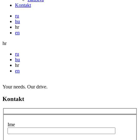
Kontakt
ru
hu
hr
en
hr
ru
hu
hr
en
Your needs. Our drive.
Kontakt
Ime