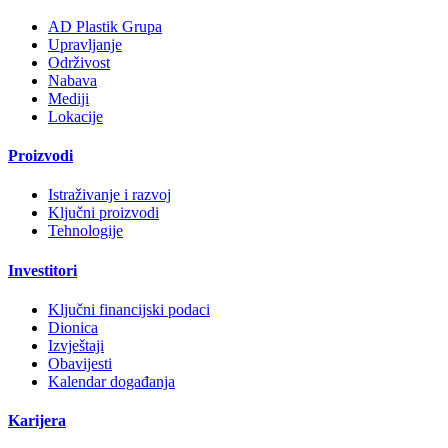
AD Plastik Grupa
Upravljanje
Održivost
Nabava
Mediji
Lokacije
Proizvodi
Istraživanje i razvoj
Ključni proizvodi
Tehnologije
Investitori
Ključni financijski podaci
Dionica
Izvještaji
Obavijesti
Kalendar događanja
Karijera