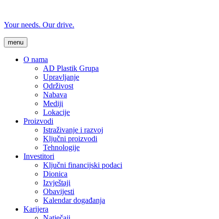
Your needs. Our drive.
menu
O nama
AD Plastik Grupa
Upravljanje
Održivost
Nabava
Mediji
Lokacije
Proizvodi
Istraživanje i razvoj
Ključni proizvodi
Tehnologije
Investitori
Ključni financijski podaci
Dionica
Izvještaji
Obavijesti
Kalendar događanja
Karijera
Natječaji