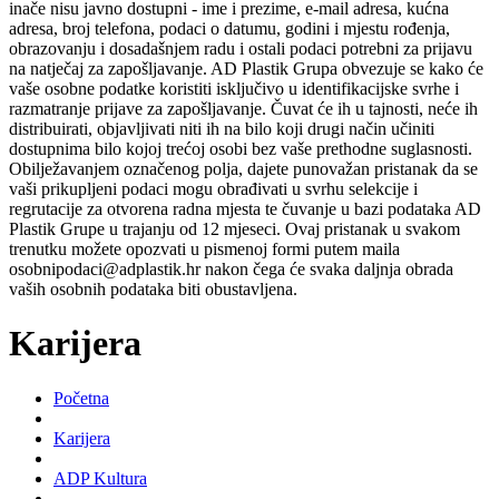
inače nisu javno dostupni - ime i prezime, e-mail adresa, kućna
adresa, broj telefona, podaci o datumu, godini i mjestu rođenja,
obrazovanju i dosadašnjem radu i ostali podaci potrebni za prijavu
na natječaj za zapošljavanje. AD Plastik Grupa obvezuje se kako će
vaše osobne podatke koristiti isključivo u identifikacijske svrhe i
razmatranje prijave za zapošljavanje. Čuvat će ih u tajnosti, neće ih
distribuirati, objavljivati niti ih na bilo koji drugi način učiniti
dostupnima bilo kojoj trećoj osobi bez vaše prethodne suglasnosti.
Obilježavanjem označenog polja, dajete punovažan pristanak da se
vaši prikupljeni podaci mogu obrađivati u svrhu selekcije i
regrutacije za otvorena radna mjesta te čuvanje u bazi podataka AD
Plastik Grupe u trajanju od 12 mjeseci. Ovaj pristanak u svakom
trenutku možete opozvati u pismenoj formi putem maila
osobnipodaci@adplastik.hr nakon čega će svaka daljnja obrada
vaših osobnih podataka biti obustavljena.
Karijera
Početna
Karijera
ADP Kultura