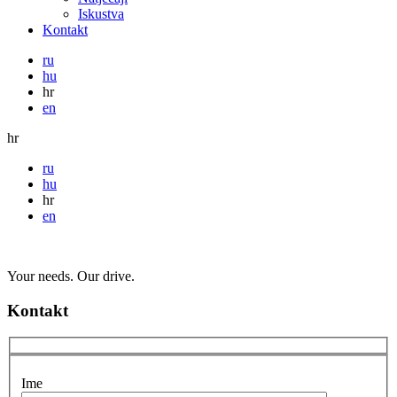
Iskustva
Kontakt
ru
hu
hr
en
hr
ru
hu
hr
en
Your needs. Our drive.
Kontakt
Ime