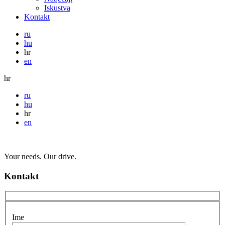
Iskustva
Kontakt
ru
hu
hr
en
hr
ru
hu
hr
en
Your needs. Our drive.
Kontakt
Ime