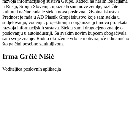
razvoja informacijskog sustava Grupe. Radeći na našim lokacijama
u Rusiji, Srbiji i Sloveniji, upoznala sam nove zemlje, različite
kulture i načine rada te stekla nova poslovna i životna iskustva.
Prednost je rada u AD Plastik Grupi iskustvo koje sam stekla u
sudjelovanju, vođenju, projektiranju i organizaciji timova projekata
razvoja informacijskih sustava. Stekla sam i dragocjeno znanje o
poslovanju u autoindustriji. Sa svakim novim kupcem obogaćivala
sam svoje znanje. Radno okruženje vrlo je motivirajuće i dinamično
što ga čini posebno zanimljivom.
Irma Grčić Nišić
Voditeljica poslovnih aplikacija