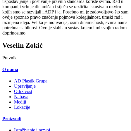
uspostavljanje i poštivanje pravnih standarda koriste svima. Rad u
kompaniji vrlo je dinamičan i stječu se različita iskustva u okviru
kojih smo se razvijali i ADP i ja. Posebno mi je zadovoljstvo što sam
ovdje spoznao pravo značenje pojmova kolegijalnost, timski rad i
razmjena ideja. Velika je motivacija, osim dinamičnosti, svima nama
potrebna stabilnost. Ovo je stabilan sustav kojem i mi svojim radom
doprinosimo.
Veselin Zokić
Pravnik
O nama
AD Plastik Grupa
Upravljanje
Održivost
Nabava
Mediji
Lokacije
Proizvodi
Istraživanje i razvoj