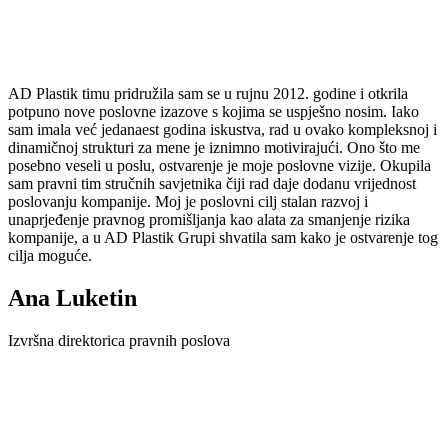
AD Plastik timu pridružila sam se u rujnu 2012. godine i otkrila
potpuno nove poslovne izazove s kojima se uspješno nosim. Iako
sam imala već jedanaest godina iskustva, rad u ovako kompleksnoj i
dinamičnoj strukturi za mene je iznimno motivirajući. Ono što me
posebno veseli u poslu, ostvarenje je moje poslovne vizije. Okupila
sam pravni tim stručnih savjetnika čiji rad daje dodanu vrijednost
poslovanju kompanije. Moj je poslovni cilj stalan razvoj i
unaprjeđenje pravnog promišljanja kao alata za smanjenje rizika
kompanije, a u AD Plastik Grupi shvatila sam kako je ostvarenje tog
cilja moguće.
Ana Luketin
Izvršna direktorica pravnih poslova