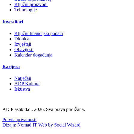
Ključni proizvodi
Tehnologije
Investitori
Ključni financijski podaci
Dionica
Izvještaji
Obavijesti
Kalendar događanja
Karijera
Natječaji
ADP Kultura
Iskustva
AD Plastik d.d., 2026. Sva prava pridržana.
Pravila privatnosti
Dizajn: Nomad IT
Web by Social Wizard