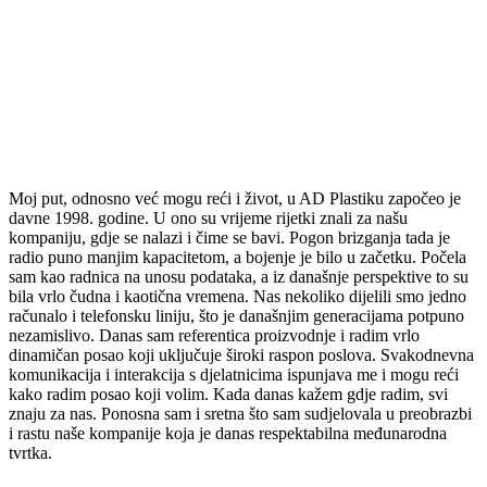
Moj put, odnosno već mogu reći i život, u AD Plastiku započeo je
davne 1998. godine. U ono su vrijeme rijetki znali za našu
kompaniju, gdje se nalazi i čime se bavi. Pogon brizganja tada je
radio puno manjim kapacitetom, a bojenje je bilo u začetku. Počela
sam kao radnica na unosu podataka, a iz današnje perspektive to su
bila vrlo čudna i kaotična vremena. Nas nekoliko dijelili smo jedno
računalo i telefonsku liniju, što je današnjim generacijama potpuno
nezamislivo. Danas sam referentica proizvodnje i radim vrlo
dinamičan posao koji uključuje široki raspon poslova. Svakodnevna
komunikacija i interakcija s djelatnicima ispunjava me i mogu reći
kako radim posao koji volim. Kada danas kažem gdje radim, svi
znaju za nas. Ponosna sam i sretna što sam sudjelovala u preobrazbi
i rastu naše kompanije koja je danas respektabilna međunarodna
tvrtka.