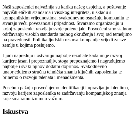
Naši zaposlenici najvažnija su karika našeg uspjeha, a poštivanje
najviših etičkih standarda i visokog integriteta, u skladu s
kompanijskim vrijednostima, svakodnevno osnažuju kompaniju te
stvaraju veću povezanost i pripadnost. Stvaramo organizaciju u
kojoj zaposlenici razvijaju svoje potencijale. Posvećeni smo stalnom
održavanju visokih standarda radnog okruženja i svoj rad temeljimo
na pravednosti. Politika ljudskih resursa kompanije vrijedi za sve
zemlje u kojima poslujemo.
Ljudi napreduju i ostvaruju najbolje rezultate kada im je razvoj
karijere jasan i prepoznatljiv, stoga prepoznajemo i nagrađujemo
najbolje i svaki njihov dodatni doprinos. Svakodnevno
unaprjeđujemo stručna tehnička znanja ​​​ključnih zaposlenika te
brinemo o razvoju talenata i menadžmenta.
Posebnu pažnju posvećujemo identifikaciji i upravljanju talentima,
razvoju karijere zaposlenika te zadržavanju kompanijskog znanja
koje smatramo iznimno važnim.
Iskustva