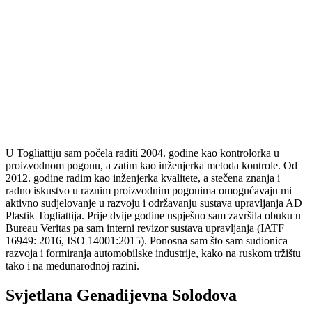
U Togliattiju sam počela raditi 2004. godine kao kontrolorka u
proizvodnom pogonu, a zatim kao inženjerka metoda kontrole. Od
2012. godine radim kao inženjerka kvalitete, a stečena znanja i
radno iskustvo u raznim proizvodnim pogonima omogućavaju mi
aktivno sudjelovanje u razvoju i održavanju sustava upravljanja AD
Plastik Togliattija. Prije dvije godine uspješno sam završila obuku u
Bureau Veritas pa sam interni revizor sustava upravljanja (IATF
16949: 2016, ISO 14001:2015). Ponosna sam što sam sudionica
razvoja i formiranja automobilske industrije, kako na ruskom tržištu
tako i na međunarodnoj razini.
Svjetlana Genadijevna Solodova