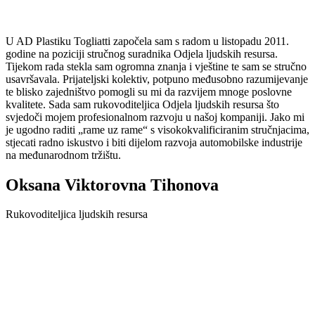
U AD Plastiku Togliatti započela sam s radom u listopadu 2011.
godine na poziciji stručnog suradnika Odjela ljudskih resursa.
Tijekom rada stekla sam ogromna znanja i vještine te sam se stručno
usavršavala. Prijateljski kolektiv, potpuno međusobno razumijevanje
te blisko zajedništvo pomogli su mi da razvijem mnoge poslovne
kvalitete. Sada sam rukovoditeljica Odjela ljudskih resursa što
svjedoči mojem profesionalnom razvoju u našoj kompaniji. Jako mi
je ugodno raditi „rame uz rame“ s visokokvalificiranim stručnjacima,
stjecati radno iskustvo i biti dijelom razvoja automobilske industrije
na međunarodnom tržištu.
Oksana Viktorovna Tihonova
Rukovoditeljica ljudskih resursa