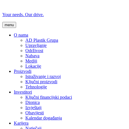
Your needs. Our drive.
menu
O nama
AD Plastik Grupa
Upravljanje
Održivost
Nabava
Mediji
Lokacije
Proizvodi
Istraživanje i razvoj
Ključni proizvodi
Tehnologije
Investitori
Ključni financijski podaci
Dionica
Izvještaji
Obavijesti
Kalendar događanja
Karijera
Natječaji