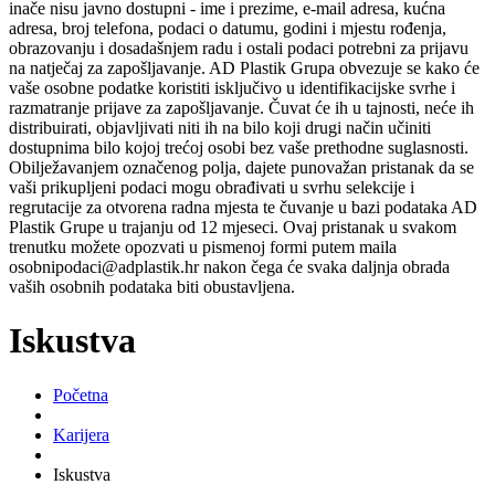
inače nisu javno dostupni - ime i prezime, e-mail adresa, kućna
adresa, broj telefona, podaci o datumu, godini i mjestu rođenja,
obrazovanju i dosadašnjem radu i ostali podaci potrebni za prijavu
na natječaj za zapošljavanje. AD Plastik Grupa obvezuje se kako će
vaše osobne podatke koristiti isključivo u identifikacijske svrhe i
razmatranje prijave za zapošljavanje. Čuvat će ih u tajnosti, neće ih
distribuirati, objavljivati niti ih na bilo koji drugi način učiniti
dostupnima bilo kojoj trećoj osobi bez vaše prethodne suglasnosti.
Obilježavanjem označenog polja, dajete punovažan pristanak da se
vaši prikupljeni podaci mogu obrađivati u svrhu selekcije i
regrutacije za otvorena radna mjesta te čuvanje u bazi podataka AD
Plastik Grupe u trajanju od 12 mjeseci. Ovaj pristanak u svakom
trenutku možete opozvati u pismenoj formi putem maila
osobnipodaci@adplastik.hr nakon čega će svaka daljnja obrada
vaših osobnih podataka biti obustavljena.
Iskustva
Početna
Karijera
Iskustva