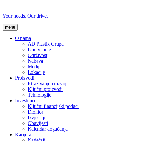
Your needs. Our drive.
menu
O nama
AD Plastik Grupa
Upravljanje
Održivost
Nabava
Mediji
Lokacije
Proizvodi
Istraživanje i razvoj
Ključni proizvodi
Tehnologije
Investitori
Ključni financijski podaci
Dionica
Izvještaji
Obavijesti
Kalendar događanja
Karijera
Natječaji