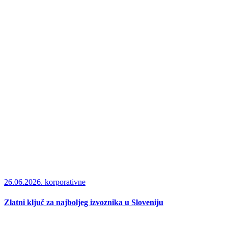
26.06.2026.
korporativne
Zlatni ključ za najboljeg izvoznika u Sloveniju