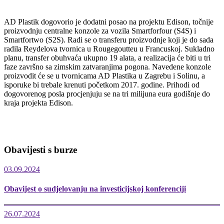
AD Plastik dogovorio je dodatni posao na projektu Edison, točnije
proizvodnju centralne konzole za vozila Smartforfour (S4S) i
Smartfortwo (S2S). Radi se o transferu proizvodnje koji je do sada
radila Reydelova tvornica u Rougegoutteu u Francuskoj. Sukladno
planu, transfer obuhvaća ukupno 19 alata, a realizacija će biti u tri
faze završno sa zimskim zatvaranjima pogona. Navedene konzole
proizvodit će se u tvornicama AD Plastika u Zagrebu i Solinu, a
isporuke bi trebale krenuti početkom 2017. godine. Prihodi od
dogovorenog posla procjenjuju se na tri milijuna eura godišnje do
kraja projekta Edison.
Obavijesti s burze
03.09.2024
Obavijest o sudjelovanju na investicijskoj konferenciji
26.07.2024