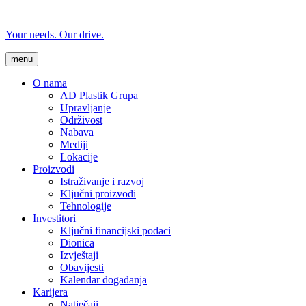
Your needs. Our drive.
menu
O nama
AD Plastik Grupa
Upravljanje
Održivost
Nabava
Mediji
Lokacije
Proizvodi
Istraživanje i razvoj
Ključni proizvodi
Tehnologije
Investitori
Ključni financijski podaci
Dionica
Izvještaji
Obavijesti
Kalendar događanja
Karijera
Natječaji