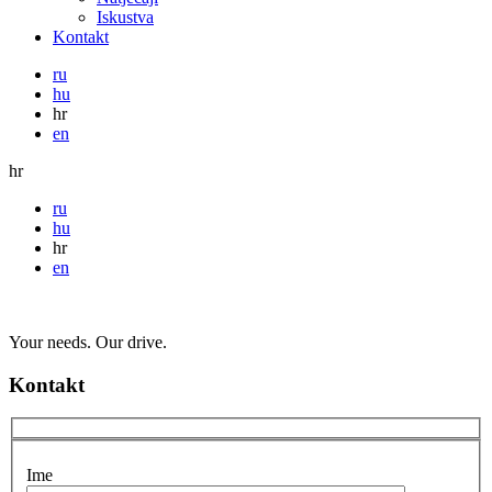
Iskustva
Kontakt
ru
hu
hr
en
hr
ru
hu
hr
en
Your needs. Our drive.
Kontakt
Ime