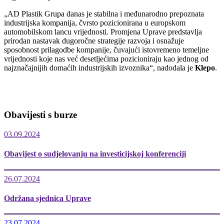
„AD Plastik Grupa danas je stabilna i međunarodno prepoznata
industrijska kompanija, čvrsto pozicionirana u europskom
automobilskom lancu vrijednosti. Promjena Uprave predstavlja
prirodan nastavak dugoročne strategije razvoja i osnažuje
sposobnost prilagodbe kompanije, čuvajući istovremeno temeljne
vrijednosti koje nas već desetljećima pozicioniraju kao jednog od
najznačajnijih domaćih industrijskih izvoznika“, nadodala je
Klepo
.
Obavijesti s burze
03.09.2024
Obavijest o sudjelovanju na investicijskoj konferenciji
26.07.2024
Održana sjednica Uprave
23.07.2024