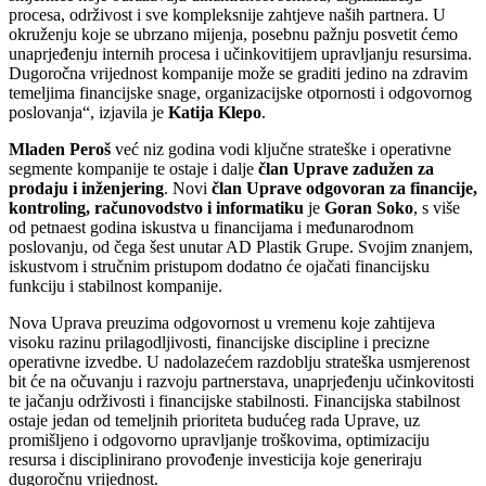
procesa, održivost i sve kompleksnije zahtjeve naših partnera. U
okruženju koje se ubrzano mijenja, posebnu pažnju posvetit ćemo
unaprjeđenju internih procesa i učinkovitijem upravljanju resursima.
Dugoročna vrijednost kompanije može se graditi jedino na zdravim
temeljima financijske snage, organizacijske otpornosti i odgovornog
poslovanja“, izjavila je
Katija Klepo
.
Mladen Peroš
već niz godina vodi ključne strateške i operativne
segmente kompanije te ostaje i dalje
član Uprave zadužen za
prodaju i inženjering
. Novi
član Uprave odgovoran za financije,
kontroling, računovodstvo i informatiku
je
Goran Soko
, s više
od petnaest godina iskustva u financijama i međunarodnom
poslovanju, od čega šest unutar AD Plastik Grupe. Svojim znanjem,
iskustvom i stručnim pristupom dodatno će ojačati financijsku
funkciju i stabilnost kompanije.
Nova Uprava preuzima odgovornost u vremenu koje zahtijeva
visoku razinu prilagodljivosti, financijske discipline i precizne
operativne izvedbe. U nadolazećem razdoblju strateška usmjerenost
bit će na očuvanju i razvoju partnerstava, unaprjeđenju učinkovitosti
te jačanju održivosti i financijske stabilnosti. Financijska stabilnost
ostaje jedan od temeljnih prioriteta budućeg rada Uprave, uz
promišljeno i odgovorno upravljanje troškovima, optimizaciju
resursa i disciplinirano provođenje investicija koje generiraju
dugoročnu vrijednost.