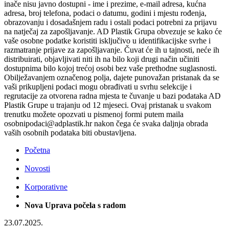
inače nisu javno dostupni - ime i prezime, e-mail adresa, kućna
adresa, broj telefona, podaci o datumu, godini i mjestu rođenja,
obrazovanju i dosadašnjem radu i ostali podaci potrebni za prijavu
na natječaj za zapošljavanje. AD Plastik Grupa obvezuje se kako će
vaše osobne podatke koristiti isključivo u identifikacijske svrhe i
razmatranje prijave za zapošljavanje. Čuvat će ih u tajnosti, neće ih
distribuirati, objavljivati niti ih na bilo koji drugi način učiniti
dostupnima bilo kojoj trećoj osobi bez vaše prethodne suglasnosti.
Obilježavanjem označenog polja, dajete punovažan pristanak da se
vaši prikupljeni podaci mogu obrađivati u svrhu selekcije i
regrutacije za otvorena radna mjesta te čuvanje u bazi podataka AD
Plastik Grupe u trajanju od 12 mjeseci. Ovaj pristanak u svakom
trenutku možete opozvati u pismenoj formi putem maila
osobnipodaci@adplastik.hr nakon čega će svaka daljnja obrada
vaših osobnih podataka biti obustavljena.
Početna
Novosti
Korporativne
Nova Uprava počela s radom
23.07.2025.