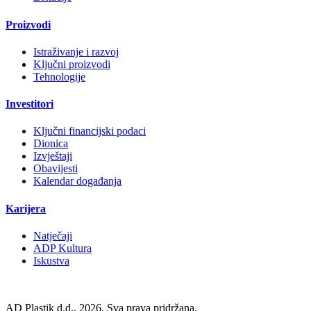
Proizvodi
Istraživanje i razvoj
Ključni proizvodi
Tehnologije
Investitori
Ključni financijski podaci
Dionica
Izvještaji
Obavijesti
Kalendar događanja
Karijera
Natječaji
ADP Kultura
Iskustva
AD Plastik d.d., 2026. Sva prava pridržana.