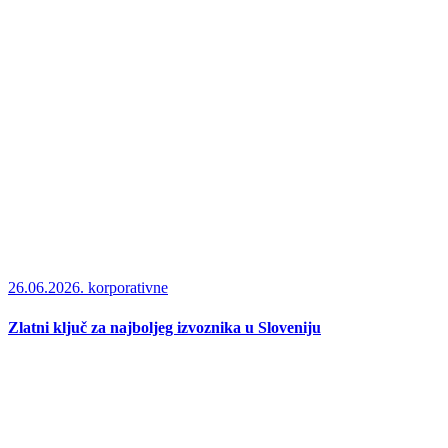
26.06.2026.
korporativne
Zlatni ključ za najboljeg izvoznika u Sloveniju