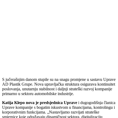
S jučerašnjim danom stupile su na snagu promjene u sastavu Uprave
AD Plastik Grupe. Nova upravljačka struktura osigurava kontinuitet
poslovanja, unutarnju stabilnost i daljnji strateški razvoj kompanije
primarno u sektoru automobilske industrije.
Katija Klepo nova je predsjednica Uprave
i dugogodišnja članica
Uprave kompanije s bogatim iskustvom u financijama, kontrolingu i
korporativnim funkcijama. „Nastavljamo razvijati strateške
smjernice koje odražavaju dinamičnost sektora, digitalizaciju