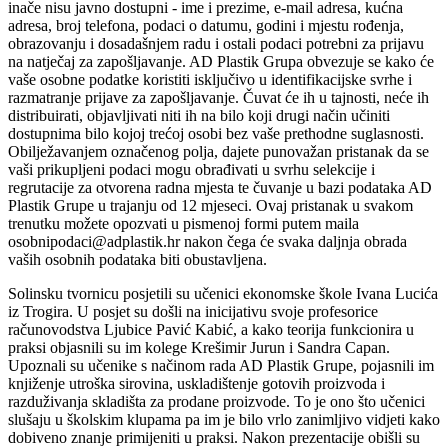
inače nisu javno dostupni - ime i prezime, e-mail adresa, kućna
adresa, broj telefona, podaci o datumu, godini i mjestu rođenja,
obrazovanju i dosadašnjem radu i ostali podaci potrebni za prijavu
na natječaj za zapošljavanje. AD Plastik Grupa obvezuje se kako će
vaše osobne podatke koristiti isključivo u identifikacijske svrhe i
razmatranje prijave za zapošljavanje. Čuvat će ih u tajnosti, neće ih
distribuirati, objavljivati niti ih na bilo koji drugi način učiniti
dostupnima bilo kojoj trećoj osobi bez vaše prethodne suglasnosti.
Obilježavanjem označenog polja, dajete punovažan pristanak da se
vaši prikupljeni podaci mogu obrađivati u svrhu selekcije i
regrutacije za otvorena radna mjesta te čuvanje u bazi podataka AD
Plastik Grupe u trajanju od 12 mjeseci. Ovaj pristanak u svakom
trenutku možete opozvati u pismenoj formi putem maila
osobnipodaci@adplastik.hr nakon čega će svaka daljnja obrada
vaših osobnih podataka biti obustavljena.
Solinsku tvornicu posjetili su učenici ekonomske škole Ivana Lucića
iz Trogira. U posjet su došli na inicijativu svoje profesorice
računovodstva Ljubice Pavić Kabić, a kako teorija funkcionira u
praksi objasnili su im kolege Krešimir Jurun i Sandra Capan.
Upoznali su učenike s načinom rada AD Plastik Grupe, pojasnili im
knjiženje utroška sirovina, uskladištenje gotovih proizvoda i
razduživanja skladišta za prodane proizvode. To je ono što učenici
slušaju u školskim klupama pa im je bilo vrlo zanimljivo vidjeti kako
dobiveno znanje primijeniti u praksi. Nakon prezentacije obišli su