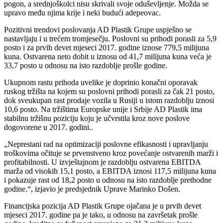
pogon, a srednjoškolci nisu skrivali svoje oduševljenje. Možda se
upravo među njima krije i neki budući adepeovac.
Pozitivni trendovi poslovanja AD Plastik Grupe uspješno se
nastavljaju i u trećem tromjesečju. Poslovni su prihodi porasli za 5,9
posto i za prvih devet mjeseci 2017. godine iznose 779,5 milijuna
kuna. Ostvarena neto dobit u iznosu od 41,7 milijuna kuna veća je
33,7 posto u odnosu na isto razdoblje prošle godine.
Ukupnom rastu prihoda uvelike je doprinio konačni oporavak
ruskog tržišta na kojem su poslovni prihodi porasli za čak 21 posto,
dok sveukupan rast prodaje vozila u Rusiji u istom razdoblju iznosi
10,6 posto. Na tržištima Europske unije i Srbije AD Plastik ima
stabilnu tržišnu poziciju koju je učvrstila kroz nove poslove
dogovorene u 2017. godini..
„Neprestani rad na optimizaciji poslovne efikasnosti i upravljanju
troškovima očituje se prvenstveno kroz povećanje ostvarenih marži i
profitabilnosti. U izvještajnom je razdoblju ostvarena EBITDA
marža od visokih 15,1 posto, a EBITDA iznosi 117,5 milijuna kuna
i pokazuje rast od 18,2 posto u odnosu na isto razdoblje prethodne
godine.“, izjavio je predsjednik Uprave Marinko Došen.
Financijska pozicija AD Plastik Grupe ojačana je u prvih devet
mjeseci 2017. godine pa je tako, u odnosu na završetak prošle