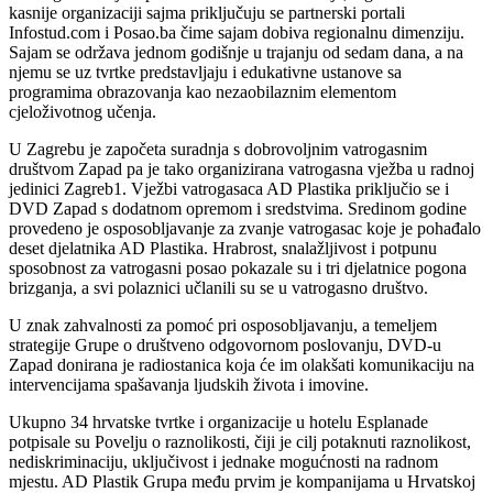
kasnije organizaciji sajma priključuju se partnerski portali
Infostud.com i Posao.ba čime sajam dobiva regionalnu dimenziju.
Sajam se održava jednom godišnje u trajanju od sedam dana, a na
njemu se uz tvrtke predstavljaju i edukativne ustanove sa
programima obrazovanja kao nezaobilaznim elementom
cjeloživotnog učenja.
U Zagrebu je započeta suradnja s dobrovoljnim vatrogasnim
društvom Zapad pa je tako organizirana vatrogasna vježba u radnoj
jedinici Zagreb1. Vježbi vatrogasaca AD Plastika priključio se i
DVD Zapad s dodatnom opremom i sredstvima. Sredinom godine
provedeno je osposobljavanje za zvanje vatrogasac koje je pohađalo
deset djelatnika AD Plastika. Hrabrost, snalažljivost i potpunu
sposobnost za vatrogasni posao pokazale su i tri djelatnice pogona
brizganja, a svi polaznici učlanili su se u vatrogasno društvo.
U znak zahvalnosti za pomoć pri osposobljavanju, a temeljem
strategije Grupe o društveno odgovornom poslovanju, DVD-u
Zapad donirana je radiostanica koja će im olakšati komunikaciju na
intervencijama spašavanja ljudskih života i imovine.
Ukupno 34 hrvatske tvrtke i organizacije u hotelu Esplanade
potpisale su Povelju o raznolikosti, čiji je cilj potaknuti raznolikost,
nediskriminaciju, uključivost i jednake mogućnosti na radnom
mjestu. AD Plastik Grupa među prvim je kompanijama u Hrvatskoj