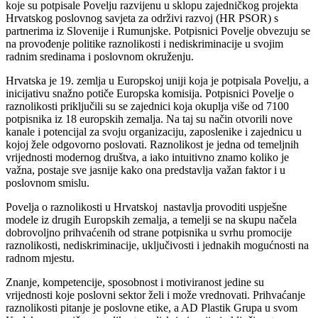
koje su potpisale Povelju razvijenu u sklopu zajedničkog projekta
Hrvatskog poslovnog savjeta za održivi razvoj (HR PSOR) s
partnerima iz Slovenije i Rumunjske. Potpisnici Povelje obvezuju se
na provođenje politike raznolikosti i nediskriminacije u svojim
radnim sredinama i poslovnom okruženju.
Hrvatska je 19. zemlja u Europskoj uniji koja je potpisala Povelju, a
inicijativu snažno potiče Europska komisija. Potpisnici Povelje o
raznolikosti priključili su se zajednici koja okuplja više od 7100
potpisnika iz 18 europskih zemalja. Na taj su način otvorili nove
kanale i potencijal za svoju organizaciju, zaposlenike i zajednicu u
kojoj žele odgovorno poslovati. Raznolikost je jedna od temeljnih
vrijednosti modernog društva, a iako intuitivno znamo koliko je
važna, postaje sve jasnije kako ona predstavlja važan faktor i u
poslovnom smislu.
Povelja o raznolikosti u Hrvatskoj nastavlja provoditi uspješne
modele iz drugih Europskih zemalja, a temelji se na skupu načela
dobrovoljno prihvaćenih od strane potpisnika u svrhu promocije
raznolikosti, nediskriminacije, uključivosti i jednakih mogućnosti na
radnom mjestu.
Znanje, kompetencije, sposobnost i motiviranost jedine su
vrijednosti koje poslovni sektor želi i može vrednovati. Prihvaćanje
raznolikosti pitanje je poslovne etike, a AD Plastik Grupa u svom