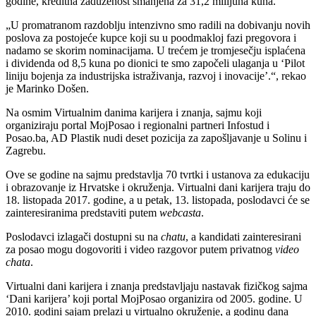
godine, kreditna zaduženost smanjena za 31,2 milijuna kuna.
„U promatranom razdoblju intenzivno smo radili na dobivanju novih
poslova za postojeće kupce koji su u poodmakloj fazi pregovora i
nadamo se skorim nominacijama. U trećem je tromjesečju isplaćena
i dividenda od 8,5 kuna po dionici te smo započeli ulaganja u ‘Pilot
liniju bojenja za industrijska istraživanja, razvoj i inovacije’.“, rekao
je Marinko Došen.
Na osmim Virtualnim danima karijera i znanja, sajmu koji
organiziraju portal MojPosao i regionalni partneri Infostud i
Posao.ba, AD Plastik nudi deset pozicija za zapošljavanje u Solinu i
Zagrebu.
Ove se godine na sajmu predstavlja 70 tvrtki i ustanova za edukaciju
i obrazovanje iz Hrvatske i okruženja. Virtualni dani karijera traju do
18. listopada 2017. godine, a u petak, 13. listopada, poslodavci će se
zainteresiranima predstaviti putem
webcasta
.
Poslodavci izlagači dostupni su na
chatu
, a kandidati zainteresirani
za posao mogu dogovoriti i video razgovor putem privatnog
video
chata
.
Virtualni dani karijera i znanja predstavljaju nastavak fizičkog sajma
‘Dani karijera’ koji portal MojPosao organizira od 2005. godine. U
2010. godini sajam prelazi u virtualno okruženje, a godinu dana