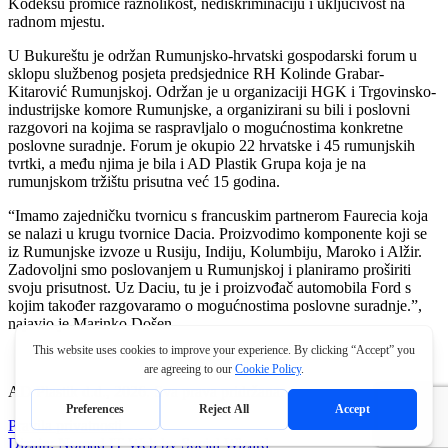
Kodeksu promiče raznolikost, nediskriminaciju i uključivost na
radnom mjestu.
U Bukureštu je održan Rumunjsko-hrvatski gospodarski forum u
sklopu službenog posjeta predsjednice RH Kolinde Grabar-
Kitarović Rumunjskoj. Održan je u organizaciji HGK i Trgovinsko-
industrijske komore Rumunjske, a organizirani su bili i poslovni
razgovori na kojima se raspravljalo o mogućnostima konkretne
poslovne suradnje. Forum je okupio 22 hrvatske i 45 rumunjskih
tvrtki, a među njima je bila i AD Plastik Grupa koja je na
rumunjskom tržištu prisutna već 15 godina.
“Imamo zajedničku tvornicu s francuskim partnerom Faurecia koja
se nalazi u krugu tvornice Dacia. Proizvodimo komponente koji se
iz Rumunjske izvoze u Rusiju, Indiju, Kolumbiju, Maroko i Alžir.
Zadovoljni smo poslovanjem u Rumunjskoj i planiramo proširiti
svoju prisutnost. Uz Daciu, tu je i proizvođač automobila Ford s
kojim također razgovaramo o mogućnostima poslovne suradnje.”,
najavio je Marinko Došen.
AD Plastik d.d., 2026. Sva prava pridržana.
Pravila privatnosti
Dizajn: Nomad IT
Web by Social Wizard