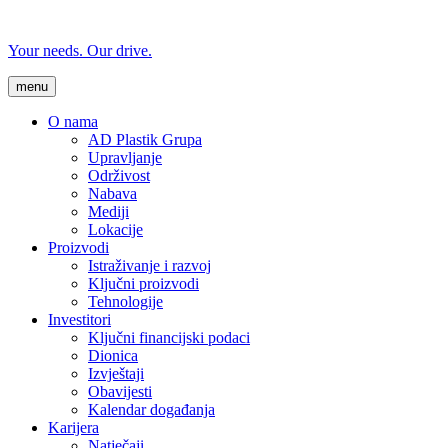
Your needs. Our drive.
menu
O nama
AD Plastik Grupa
Upravljanje
Održivost
Nabava
Mediji
Lokacije
Proizvodi
Istraživanje i razvoj
Ključni proizvodi
Tehnologije
Investitori
Ključni financijski podaci
Dionica
Izvještaji
Obavijesti
Kalendar događanja
Karijera
Natječaji