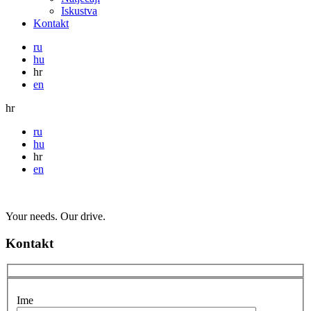
Iskustva
Kontakt
ru
hu
hr
en
hr
ru
hu
hr
en
Your needs. Our drive.
Kontakt
Ime