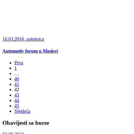
16.03.2016.
zajednica
Automotiv forum u Moskvi
Prva
1
…
40
41
42
43
44
45
Sljedeća
Obavijesti sa burze