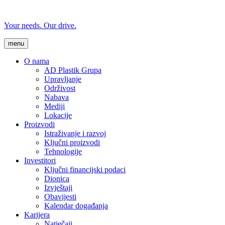
Your needs. Our drive.
menu
O nama
AD Plastik Grupa
Upravljanje
Održivost
Nabava
Mediji
Lokacije
Proizvodi
Istraživanje i razvoj
Ključni proizvodi
Tehnologije
Investitori
Ključni financijski podaci
Dionica
Izvještaji
Obavijesti
Kalendar događanja
Karijera
Natječaji