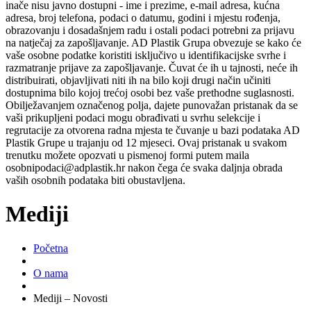
inače nisu javno dostupni - ime i prezime, e-mail adresa, kućna
adresa, broj telefona, podaci o datumu, godini i mjestu rođenja,
obrazovanju i dosadašnjem radu i ostali podaci potrebni za prijavu
na natječaj za zapošljavanje. AD Plastik Grupa obvezuje se kako će
vaše osobne podatke koristiti isključivo u identifikacijske svrhe i
razmatranje prijave za zapošljavanje. Čuvat će ih u tajnosti, neće ih
distribuirati, objavljivati niti ih na bilo koji drugi način učiniti
dostupnima bilo kojoj trećoj osobi bez vaše prethodne suglasnosti.
Obilježavanjem označenog polja, dajete punovažan pristanak da se
vaši prikupljeni podaci mogu obrađivati u svrhu selekcije i
regrutacije za otvorena radna mjesta te čuvanje u bazi podataka AD
Plastik Grupe u trajanju od 12 mjeseci. Ovaj pristanak u svakom
trenutku možete opozvati u pismenoj formi putem maila
osobnipodaci@adplastik.hr nakon čega će svaka daljnja obrada
vaših osobnih podataka biti obustavljena.
Mediji
Početna
O nama
Mediji – Novosti