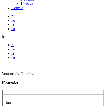
Iskustva
Kontakt
ru
hu
hr
en
hr
ru
hu
hr
en
Your needs. Our drive.
Kontakt
Ime