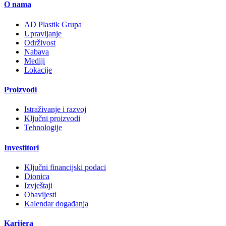
O nama
AD Plastik Grupa
Upravljanje
Održivost
Nabava
Mediji
Lokacije
Proizvodi
Istraživanje i razvoj
Ključni proizvodi
Tehnologije
Investitori
Ključni financijski podaci
Dionica
Izvještaji
Obavijesti
Kalendar događanja
Karijera